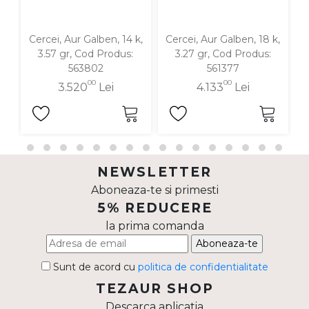
Cercei, Aur Galben, 14 k,
Cercei, Aur Galben, 18 k,
C
3.57 gr, Cod Produs:
3.27 gr, Cod Produs:
563802
561377
00
00
3.520
Lei
4.133
Lei
NEWSLETTER
Aboneaza-te si primesti
5% REDUCERE
la prima comanda
Aboneaza-te
Sunt de acord cu
politica de confidentialitate
TEZAUR SHOP
Descarca aplicatia