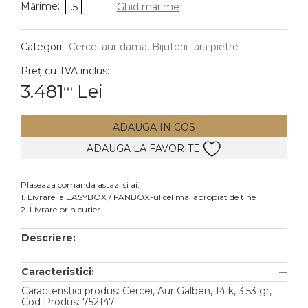
Mărime:
1.5
Ghid marime
DIAMANTE
Vezi toate
Categorii:
Cercei aur dama
,
Bijuterii fara pietre
Inele
Preț cu TVA inclus:
Cercei
3.481
Lei
00
Bratari
ADAUGA IN COS
Coliere
ADAUGA LA FAVORITE
Lanturi
Pandantive
Plaseaza comanda astazi si ai:
Accesorii
1. Livrare la EASYBOX / FANBOX-ul cel mai apropiat de tine
2. Livrare prin curier
TIP METAL
Descriere:
Aur galben
Caracteristici:
Aur alb
Caracteristici produs: Cercei, Aur Galben, 14 k, 3.53 gr,
Aur roz
Cod Produs: 752147