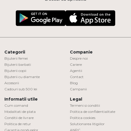
Categorii
Companie
Bijuterii femei
Despre noi
Bijuterii barbati
Cariere
Bijuterii copii
Agentii
Bijuterii cu diamante
Contact
Accesorii
Blog
Cadouri sub 500 lei
Campanii
Informatii utile
Legal
Cum comand
Termeni si conditii
Modalitati de plata
Politica de confidentialitate
Conditii de livrare
Politica cookies
Politica de retur
Solutionarea litigiilor
Garantia produselor
ANPC