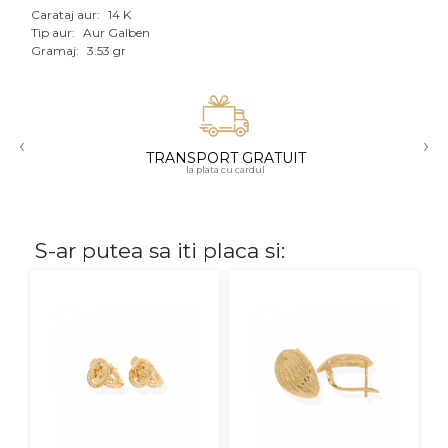
Carataj aur:
14 K
Aur mixt
Tip aur:
Aur Galben
Gramaj:
3.53 gr
CARATAJ
14K
‹
›
18K
TRANSPORT GRATUIT
la plata cu cardul
22K
PIATRA
S-ar putea sa iti placa si:
Fara pietre
Cu pietre
Diamante