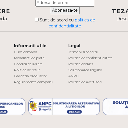
Aboneaza-te
ERE
TEZ
nda
Desca
Sunt de acord cu
politica de
confidentialitate
Informatii utile
Legal
Cum comand
Termeni si conditii
Modalitati de plata
Politica de confidentialitate
Conditii de livrare
Politica cookies
Politica de retur
Solutionarea litigiilor
Garantia produselor
ANPC
Regulamente campanii
Politica de avertizori