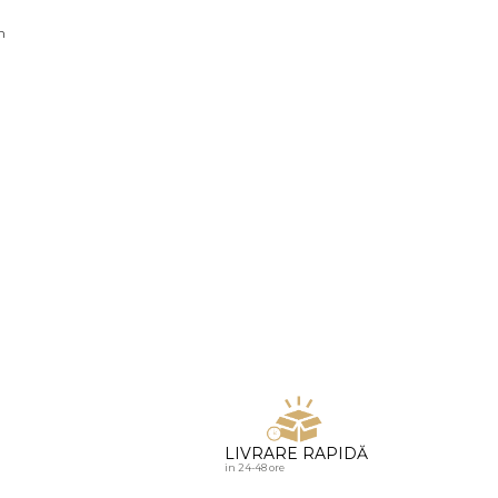
u diamante
n
LIVRARE RAPIDĂ
in 24-48 ore