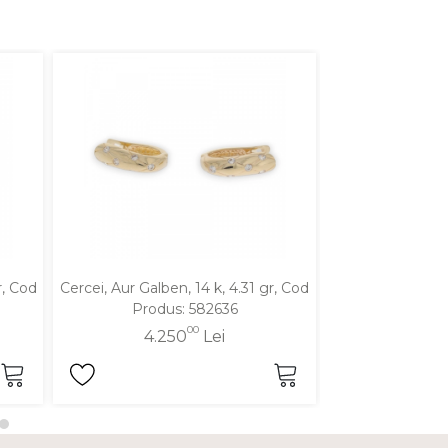
r, Cod
Cercei, Aur Galben, 14 k, 4.31 gr, Cod
Cercei, Aur Galbe
Produs: 582636
Produ
00
4.250
Lei
4.3