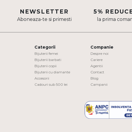
Aur mixt
NEWSLETTER
5% REDUC
Aboneaza-te si primesti
la prima coma
CARATAJ
14K
18K
Categorii
Companie
22K
Bijuterii femei
Despre noi
Bijuterii barbati
Cariere
Bijuterii copii
Agentii
PIATRA
Bijuterii cu diamante
Contact
Accesorii
Blog
Fara pietre
Cadouri sub 500 lei
Campanii
Cu pietre
Diamante