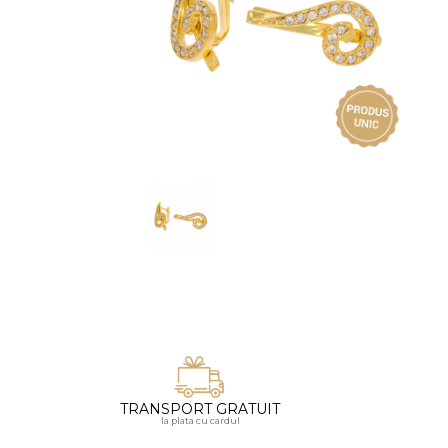
Vezi toate bijuteriile pentru femei
Inele
PIAT
Bratari
Cu 
Coliere
Dia
Lanturi
Pandantive
Accesorii
BIJUTERII COPII
Vezi toate
Inele
Cercei
Bratari
Coliere
TRANSPORT GRATUIT
Lanturi
la plata cu cardul
Pandantive