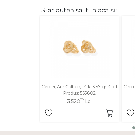
S-ar putea sa iti placa si:
DIAMANTE
Vezi toate
Inele
Cercei
Bratari
Coliere
Lanturi
Pandantive
Accesorii
Cercei, Aur Galben, 14 k, 3.57 gr, Cod
Cerce
Produs: 563802
TIP METAL
00
3.520
Lei
Aur galben
Aur alb
Aur roz