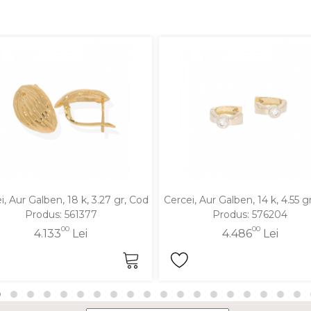
i, Aur Galben, 18 k, 3.27 gr, Cod
Cercei, Aur Galben, 14 k, 4.55 g
Produs: 561377
Produs: 576204
00
00
4.133
Lei
4.486
Lei