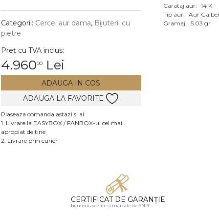
Carataj aur:
14 K
Vezi toate bijuteriile c
Tip aur:
Aur Galbe
RA
Categorii:
Cercei aur dama
,
Bijuterii cu
Gramaj:
5.03 gr
pietre
pietre
Preț cu TVA inclus:
mante
4.960
Lei
00
ADAUGA IN COS
ADAUGA LA FAVORITE
Plaseaza comanda astazi si ai:
1. Livrare la EASYBOX / FANBOX-ul cel mai
apropiat de tine
2. Livrare prin curier
CERTIFICAT DE GARANȚIE
bijuterii avizate și marcate de ANPC