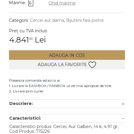
Mărime:
6
Ghid marime
DIAMANTE
Vezi toate
Categorii:
Cercei aur dama
,
Bijuterii fara pietre
Inele
Preț cu TVA inclus:
Cercei
4.841
Lei
00
Bratari
ADAUGA IN COS
Coliere
ADAUGA LA FAVORITE
Lanturi
Pandantive
Plaseaza comanda astazi si ai:
Accesorii
1. Livrare la EASYBOX / FANBOX-ul cel mai apropiat de tine
2. Livrare prin curier
TIP METAL
Descriere:
Aur galben
Caracteristici:
Aur alb
Caracteristici produs: Cercei, Aur Galben, 14 k, 4.91 gr,
Aur roz
Cod Produs: 715226