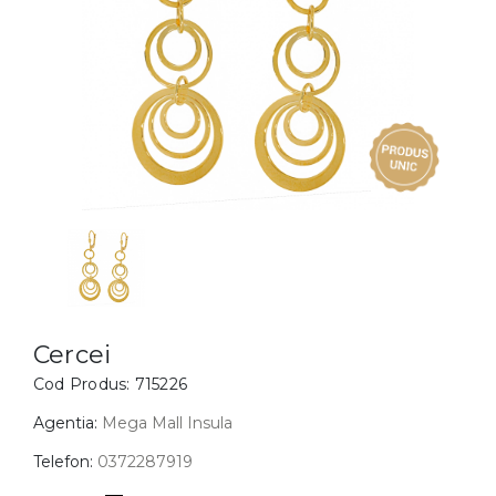
Inele
PIAT
Bratari
Cu 
Coliere
Dia
Lanturi
Pandantive
Accesorii
BIJUTERII COPII
Vezi toate
Inele
Cercei
Cercei
Cod Produs:
715226
Bratari
Coliere
Agentia:
Mega Mall Insula
Lanturi
Telefon:
0372287919
Pandantive