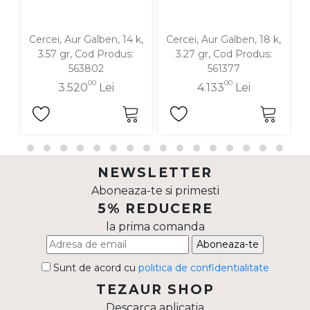
Cercei, Aur Galben, 14 k,
Cercei, Aur Galben, 18 k,
C
3.57 gr, Cod Produs:
3.27 gr, Cod Produs:
563802
561377
00
00
3.520
Lei
4.133
Lei
NEWSLETTER
Aboneaza-te si primesti
5% REDUCERE
la prima comanda
Aboneaza-te
Sunt de acord cu
politica de confidentialitate
TEZAUR SHOP
Descarca aplicatia