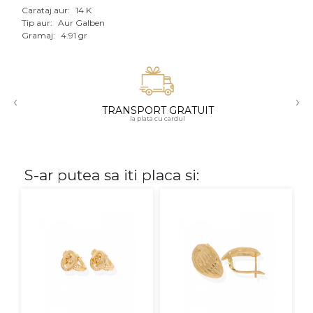
Carataj aur:
14 K
Aur mixt
Tip aur:
Aur Galben
Gramaj:
4.91 gr
CARATAJ
14K
‹
›
18K
TRANSPORT GRATUIT
la plata cu cardul
22K
PIATRA
S-ar putea sa iti placa si:
Fara pietre
Cu pietre
Diamante