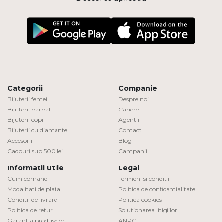
Categorii
Companie
Bijuterii femei
Despre noi
Bijuterii barbati
Cariere
Bijuterii copii
Agentii
Bijuterii cu diamante
Contact
Accesorii
Blog
Cadouri sub 500 lei
Campanii
Informatii utile
Legal
Cum comand
Termeni si conditii
Modalitati de plata
Politica de confidentialitate
Conditii de livrare
Politica cookies
Politica de retur
Solutionarea litigiilor
Garantia produselor
ANPC