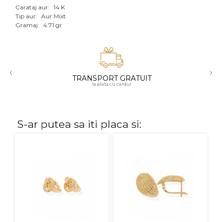
Carataj aur:
14 K
Aur mixt
Tip aur:
Aur Mixt
Gramaj:
4.71 gr
CARATAJ
14K
‹
›
18K
TRANSPORT GRATUIT
la plata cu cardul
22K
PIATRA
S-ar putea sa iti placa si:
Fara pietre
Cu pietre
Diamante