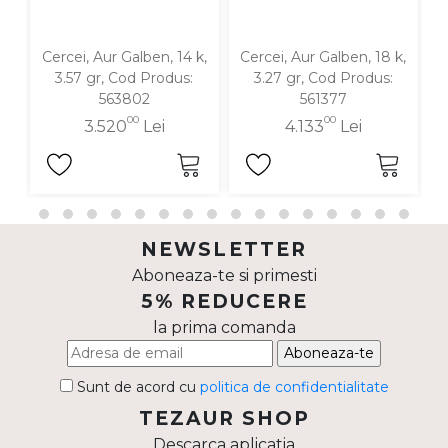
Cercei, Aur Galben, 14 k,
Cercei, Aur Galben, 18 k,
C
3.57 gr, Cod Produs:
3.27 gr, Cod Produs:
563802
561377
00
00
3.520
Lei
4.133
Lei
NEWSLETTER
Aboneaza-te si primesti
5% REDUCERE
la prima comanda
Aboneaza-te
Sunt de acord cu
politica de confidentialitate
TEZAUR SHOP
Descarca aplicatia