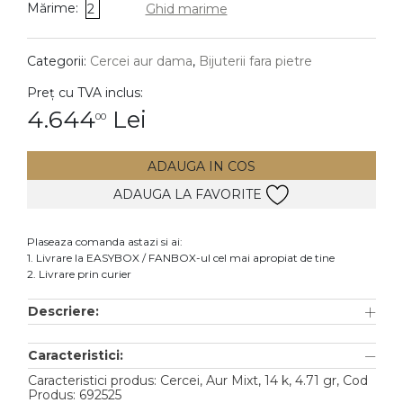
Mărime:
2
Ghid marime
DIAMANTE
Vezi toate
Categorii:
Cercei aur dama
,
Bijuterii fara pietre
Inele
Preț cu TVA inclus:
Cercei
4.644
Lei
00
Bratari
ADAUGA IN COS
Coliere
ADAUGA LA FAVORITE
Lanturi
Pandantive
Plaseaza comanda astazi si ai:
Accesorii
1. Livrare la EASYBOX / FANBOX-ul cel mai apropiat de tine
2. Livrare prin curier
TIP METAL
Descriere:
Aur galben
Caracteristici:
Aur alb
Caracteristici produs: Cercei, Aur Mixt, 14 k, 4.71 gr, Cod
Aur roz
Produs: 692525