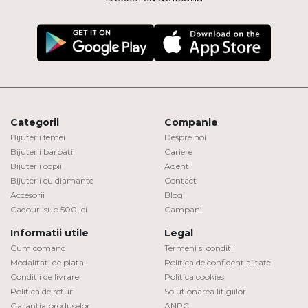
Categorii
Companie
Bijuterii femei
Despre noi
Bijuterii barbati
Cariere
Bijuterii copii
Agentii
Bijuterii cu diamante
Contact
Accesorii
Blog
Cadouri sub 500 lei
Campanii
Informatii utile
Legal
Cum comand
Termeni si conditii
Modalitati de plata
Politica de confidentialitate
Conditii de livrare
Politica cookies
Politica de retur
Solutionarea litigiilor
Garantia produselor
ANPC