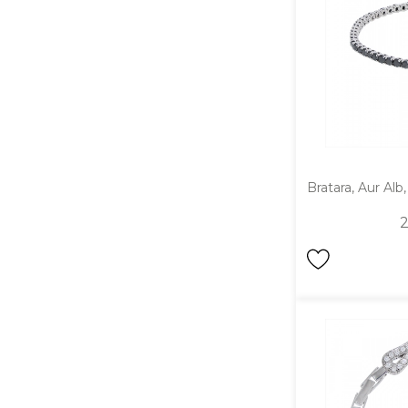
DIAMANTE
Vezi toate
Inele
Cercei
Bratari
Coliere
Bratara, Aur Alb
Lanturi
2
Pandantive
Accesorii
TIP METAL
Aur galben
Aur alb
Aur roz