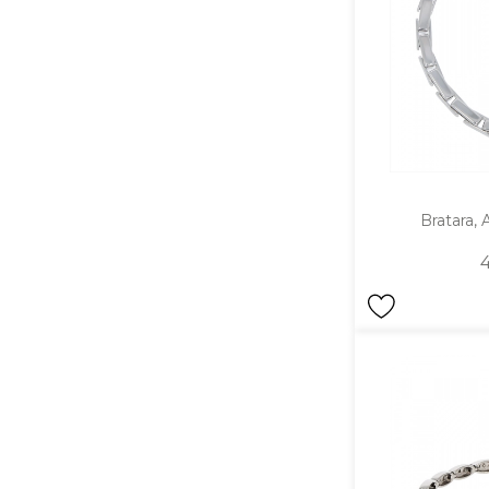
Aur mixt
CARATAJ
14K
18K
22K
Bratara, A
PIATRA
Fara pietre
Cu pietre
Diamante