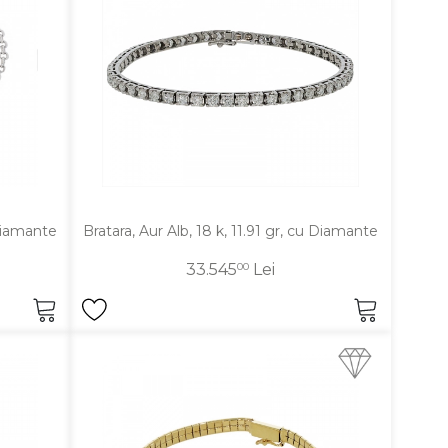
u diamante
 Diamante
Bratara, Aur Alb, 18 k, 11.91 gr, cu Diamante
33.545
00
Lei