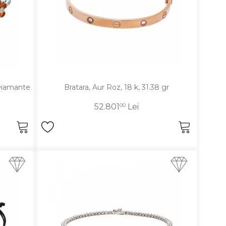
 Diamante
Bratara, Aur Roz, 18 k, 31.38 gr
52.801
00
Lei