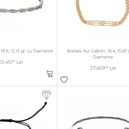
, 18 k, 12.13 gr, cu Diamante
Bratara, Aur Galben, 18 k, 15.69 
Diamante
22.451
01
Lei
27.459
00
Lei