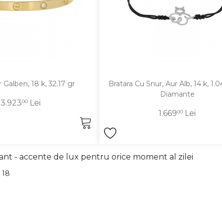
r Galben, 18 k, 32.17 gr
Bratara Cu Snur, Aur Alb, 14 k, 1.0
Diamante
53.923
00
Lei
1.669
00
Lei
ant - accente de lux pentru orice moment al zilei
 18