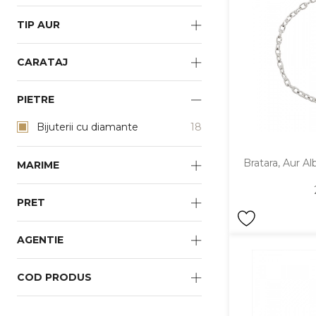
Vezi toate bijuteriile pentru femei
Inele
TIP AUR
PIAT
Bratari
CARATAJ
Cu 
Coliere
Dia
Lanturi
PIETRE
Pandantive
Bijuterii cu diamante
18
Accesorii
Bratara, Aur Al
MARIME
BIJUTERII COPII
Vezi toate
Inele
PRET
Cercei
AGENTIE
Bratari
Coliere
COD PRODUS
Lanturi
Pandantive