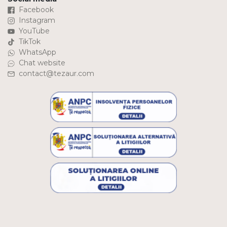
Facebook
Aur mixt
Instagram
YouTube
CARATAJ
TikTok
WhatsApp
14K
Chat website
contact@tezaur.com
18K
22K
PIATRA
Fara pietre
Cu pietre
Diamante