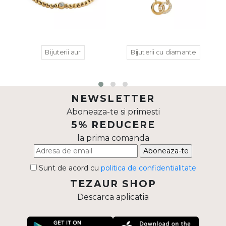
Inele
PIAT
Bratari
Cu 
Coliere
Bijuterii aur
Bijuterii cu diamante
Dia
Lanturi
Pandantive
Accesorii
NEWSLETTER
Aboneaza-te si primesti
BIJUTERII COPII
Vezi toate
5% REDUCERE
la prima comanda
Inele
Aboneaza-te
Cercei
Sunt de acord cu
politica de confidentialitate
Bratari
TEZAUR SHOP
Coliere
Descarca aplicatia
Lanturi
Pandantive