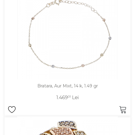
Inele
PIAT
Bratari
Cu 
Coliere
Dia
Lanturi
Pandantive
Accesorii
BIJUTERII COPII
Vezi toate
Inele
Bratara, Aur Mixt, 14 k, 1.49 gr
Cercei
1.469
01
Lei
Bratari
Coliere
Lanturi
Pandantive