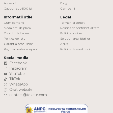
Accesorii
Blog
Cadouri sub 500 lei
Campanii
Informatii utile
Legal
Cum comand
Termeni si conditii
Modalitati de plata
Politica de confidentialitate
Conditii de livrare
Politica cookies
Politica de retur
Solutionarea litigiilor
Garantia produselor
ANPC
Regulamente campanii
Politica de avertizori
Social media
Facebook
Instagram
YouTube
TikTok
WhatsApp
Chat website
contact@tezaur.com