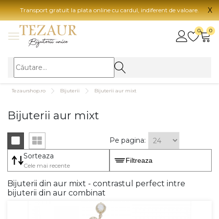
X
Transport gratuit la plata online cu cardul, indiferent de valoare.
BIJUTERII
0
0
Vezi toate bijuteriile
Vezi 
BIJUTERII FEMEI
Vezi toate
TIP 
Tezaurshop.ro
Bijuterii
Bijuterii aur mixt
Inele
Aur
Cercei
Aur
Bijuterii aur mixt
Bratari
Aur
Pe pagina:
Coliere
Aur
Sorteaza
Lanturi
Filtreaza
CAR
Cele mai recente
Pandantive
Bijuterii din aur mixt - contrastul perfect intre
14K
Accesorii
bijuterii din aur combinat
18K
BIJUTERII BARBATI
Vezi toate
22K