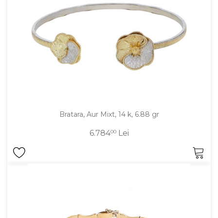
Aur mixt
CARATAJ
14K
18K
22K
PIATRA
Bratara, Aur Mixt, 14 k, 6.88 gr
Fara pietre
6.784
00
Lei
Cu pietre
Diamante