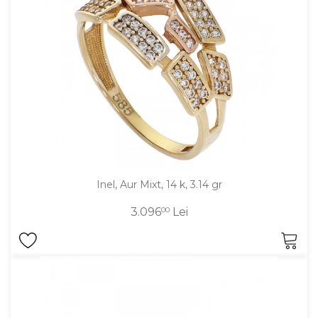
DIAMANTE
Vezi toate
Inele
Cercei
Bratari
Coliere
Lanturi
Pandantive
Inel, Aur Mixt, 14 k, 3.14 gr
Accesorii
3.096
00
Lei
TIP METAL
Aur galben
Aur alb
Aur roz