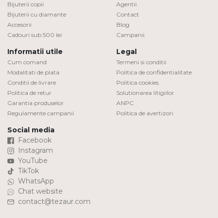
Bijuterii copii
Agentii
Bijuterii cu diamante
Contact
DIAMANTE
Vezi toate
Accesorii
Blog
Cadouri sub 500 lei
Campanii
Inele
Informatii utile
Legal
Cercei
Cum comand
Termeni si conditii
Modalitati de plata
Politica de confidentialitate
Bratari
Conditii de livrare
Politica cookies
Coliere
Politica de retur
Solutionarea litigiilor
Garantia produselor
ANPC
Lanturi
Regulamente campanii
Politica de avertizori
Pandantive
Social media
Accesorii
Facebook
Instagram
TIP METAL
YouTube
TikTok
WhatsApp
Aur galben
Chat website
Aur alb
contact@tezaur.com
Aur roz