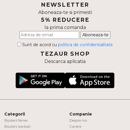
NEWSLETTER
Inele
Aboneaza-te si primesti
PIAT
Bratari
5% REDUCERE
Cu 
la prima comanda
Coliere
Aboneaza-te
Dia
Lanturi
Sunt de acord cu
politica de confidentialitate
Pandantive
TEZAUR SHOP
Accesorii
Descarca aplicatia
BIJUTERII COPII
Vezi toate
Inele
Cercei
Bratari
Coliere
Categorii
Companie
Lanturi
Bijuterii femei
Despre noi
Bijuterii barbati
Cariere
Pandantive