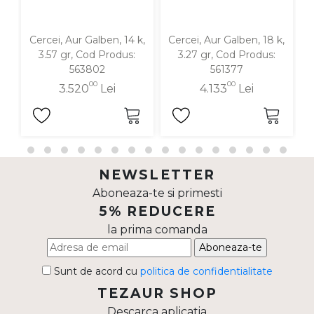
Cercei, Aur Galben, 14 k,
Cercei, Aur Galben, 18 k,
C
3.57 gr, Cod Produs:
3.27 gr, Cod Produs:
563802
561377
00
00
3.520
Lei
4.133
Lei
NEWSLETTER
Aboneaza-te si primesti
5% REDUCERE
la prima comanda
Aboneaza-te
Sunt de acord cu
politica de confidentialitate
TEZAUR SHOP
Descarca aplicatia