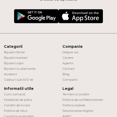
Categorii
Companie
Bijuterii femei
Despre noi
Bijuterii barbati
Cariere
Bijuterii copii
Agentii
Bijuterii cu diamante
Contact
Accesorii
Blog
Cadouri sub 500 lei
Campanii
Informatii utile
Legal
Cum comand
Termeni si conditii
Modalitati de plata
Politica de confidentialitate
Conditii de livrare
Politica cookies
Politica de retur
Solutionarea litigiilor
Garantia produselor
ANPC