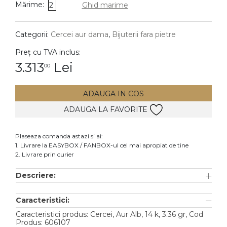
Mărime:
2
Ghid marime
DIAMANTE
Vezi toate
Categorii:
Cercei aur dama
,
Bijuterii fara pietre
Inele
Preț cu TVA inclus:
Cercei
3.313
Lei
00
Bratari
ADAUGA IN COS
Coliere
ADAUGA LA FAVORITE
Lanturi
Pandantive
Plaseaza comanda astazi si ai:
Accesorii
1. Livrare la EASYBOX / FANBOX-ul cel mai apropiat de tine
2. Livrare prin curier
TIP METAL
Descriere:
Aur galben
Caracteristici:
Aur alb
Caracteristici produs: Cercei, Aur Alb, 14 k, 3.36 gr, Cod
Aur roz
Produs: 606107