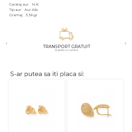
Carataj aur:
14 K
Aur mixt
Tip aur:
Aur Alb
Gramaj:
3.36 gr
CARATAJ
14K
‹
›
18K
TRANSPORT GRATUIT
la plata cu cardul
22K
PIATRA
S-ar putea sa iti placa si:
Fara pietre
Cu pietre
Diamante