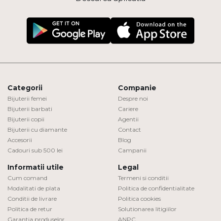
Categorii
Companie
Bijuterii femei
Despre noi
Bijuterii barbati
Cariere
Bijuterii copii
Agentii
Bijuterii cu diamante
Contact
Accesorii
Blog
Cadouri sub 500 lei
Campanii
Informatii utile
Legal
Cum comand
Termeni si conditii
Modalitati de plata
Politica de confidentialitate
Conditii de livrare
Politica cookies
Politica de retur
Solutionarea litigiilor
Garantia produselor
ANPC