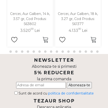
Cercei, Aur Galben, 14 k,
Cercei, Aur Galben, 18 k,
C
3.57 gr, Cod Produs:
3.27 gr, Cod Produs:
563802
561377
00
00
3.520
Lei
4.133
Lei
NEWSLETTER
Aboneaza-te si primesti
5% REDUCERE
la prima comanda
Aboneaza-te
Sunt de acord cu
politica de confidentialitate
TEZAUR SHOP
Descarca aplicatia