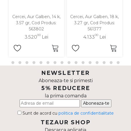
Cercei, Aur Galben, 14 k,
Cercei, Aur Galben, 18 k,
C
3.57 gr, Cod Produs:
3.27 gr, Cod Produs:
563802
561377
00
00
3.520
Lei
4.133
Lei
NEWSLETTER
Aboneaza-te si primesti
5% REDUCERE
la prima comanda
Aboneaza-te
Sunt de acord cu
politica de confidentialitate
TEZAUR SHOP
Descarca aplicatia