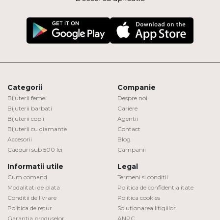
Categorii
Companie
Bijuterii femei
Despre noi
Bijuterii barbati
Cariere
Bijuterii copii
Agentii
Bijuterii cu diamante
Contact
Accesorii
Blog
Cadouri sub 500 lei
Campanii
Informatii utile
Legal
Cum comand
Termeni si conditii
Modalitati de plata
Politica de confidentialitate
Conditii de livrare
Politica cookies
Politica de retur
Solutionarea litigiilor
Garantia produselor
ANPC