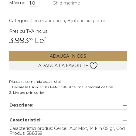
Mărime:
1.8
Ghid marime
DIAMANTE
Vezi toate
Categorii:
Cercei aur dama
,
Bijuterii fara pietre
Inele
Preț cu TVA inclus:
Cercei
3.993
Lei
00
Bratari
ADAUGA IN COS
Coliere
ADAUGA LA FAVORITE
Lanturi
Pandantive
Plaseaza comanda astazi si ai:
Accesorii
1. Livrare la EASYBOX / FANBOX-ul cel mai apropiat de tine
2. Livrare prin curier
TIP METAL
Descriere:
Aur galben
Caracteristici:
Aur alb
Caracteristici produs: Cercei, Aur Mixt, 14 k, 4.05 gr, Cod
Aur roz
Produs: 588369