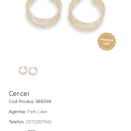
Inele
PIAT
Bratari
Cu 
Coliere
Dia
Lanturi
Pandantive
Accesorii
BIJUTERII COPII
Vezi toate
Inele
Cercei
Cercei
Cod Produs:
588369
Bratari
Coliere
Agentia:
Park Lake
Lanturi
Telefon:
0372287945
Pandantive