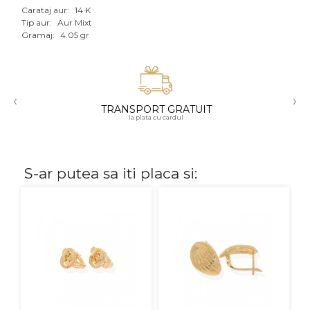
Carataj aur:
14 K
Aur mixt
Tip aur:
Aur Mixt
Gramaj:
4.05 gr
CARATAJ
14K
‹
›
18K
TRANSPORT GRATUIT
la plata cu cardul
22K
PIATRA
S-ar putea sa iti placa si:
Fara pietre
Cu pietre
Diamante