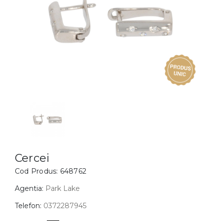
Inele
PIAT
Bratari
Cu 
Coliere
Dia
Lanturi
Pandantive
Accesorii
BIJUTERII COPII
Vezi toate
Inele
Cercei
Cercei
Cod Produs:
648762
Bratari
Coliere
Agentia:
Park Lake
Lanturi
Telefon:
0372287945
Pandantive