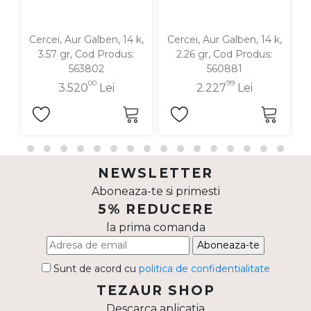
Cercei, Aur Galben, 14 k,
Cercei, Aur Galben, 14 k,
C
3.57 gr, Cod Produs:
2.26 gr, Cod Produs:
563802
560881
00
99
3.520
Lei
2.227
Lei
NEWSLETTER
Aboneaza-te si primesti
5% REDUCERE
la prima comanda
Aboneaza-te
Sunt de acord cu
politica de confidentialitate
TEZAUR SHOP
Descarca aplicatia