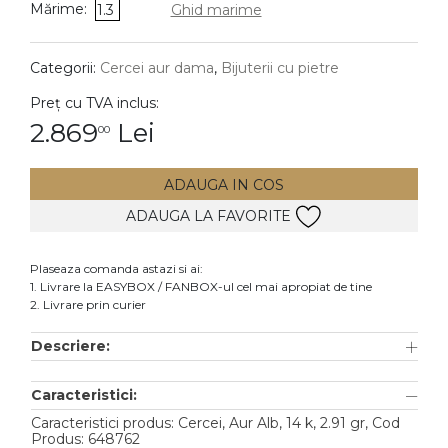
Mărime:
1.3
Ghid marime
DIAMANTE
Vezi toate
Categorii:
Cercei aur dama
,
Bijuterii cu pietre
Inele
Preț cu TVA inclus:
Cercei
2.869
Lei
00
Bratari
ADAUGA IN COS
Coliere
ADAUGA LA FAVORITE
Lanturi
Pandantive
Plaseaza comanda astazi si ai:
Accesorii
1. Livrare la EASYBOX / FANBOX-ul cel mai apropiat de tine
2. Livrare prin curier
TIP METAL
Descriere:
Aur galben
Caracteristici:
Aur alb
Caracteristici produs: Cercei, Aur Alb, 14 k, 2.91 gr, Cod
Aur roz
Produs: 648762