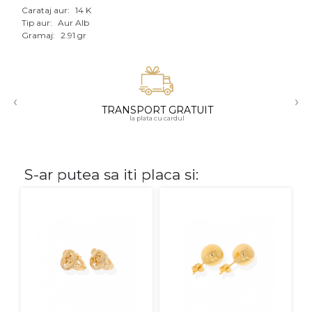
Carataj aur:
14 K
Aur mixt
Tip aur:
Aur Alb
Gramaj:
2.91 gr
CARATAJ
14K
‹
›
18K
TRANSPORT GRATUIT
la plata cu cardul
22K
PIATRA
S-ar putea sa iti placa si:
Fara pietre
Cu pietre
Diamante