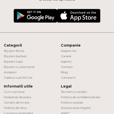
Categorii
Companie
Bijuterii femei
Despre noi
Bijuterii barbati
Cariere
Bijuterii copii
Agentii
Bijuterii cu diamante
Contact
Accesorii
Blog
Cadouri sub 500 lei
Campanii
Informatii utile
Legal
Cum comand
Termeni si conditii
Modalitati de plata
Politica de confidentialitate
Conditii de livrare
Politica cookies
Politica de retur
Solutionarea litigiilor
Garantia produselor
ANPC