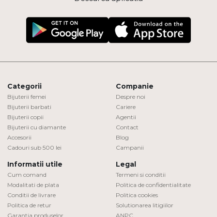
Categorii
Companie
Bijuterii femei
Despre noi
Bijuterii barbati
Cariere
Bijuterii copii
Agentii
Bijuterii cu diamante
Contact
Accesorii
Blog
Cadouri sub 500 lei
Campanii
Informatii utile
Legal
Cum comand
Termeni si conditii
Modalitati de plata
Politica de confidentialitate
Conditii de livrare
Politica cookies
Politica de retur
Solutionarea litigiilor
Garantia produselor
ANPC