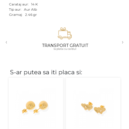
Carataj aur:
14 K
Aur mixt
Tip aur:
Aur Alb
Gramaj:
2.46 gr
CARATAJ
14K
‹
›
18K
TRANSPORT GRATUIT
la plata cu cardul
22K
PIATRA
S-ar putea sa iti placa si:
Fara pietre
Cu pietre
Diamante