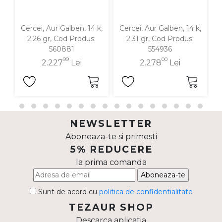
Cercei, Aur Galben, 14 k,
Cercei, Aur Galben, 14 k,
C
2.26 gr, Cod Produs:
2.31 gr, Cod Produs:
560881
554936
99
00
2.227
Lei
2.278
Lei
NEWSLETTER
Aboneaza-te si primesti
5% REDUCERE
la prima comanda
Aboneaza-te
Sunt de acord cu
politica de confidentialitate
TEZAUR SHOP
Descarca aplicatia