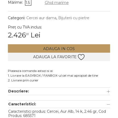
Mărime:
1.5
Ghid marime
DIAMANTE
Vezi toate
Categorii:
Cercei aur dama
,
Bijuterii cu pietre
Inele
Preț cu TVA inclus:
Cercei
2.426
Lei
01
Bratari
ADAUGA IN COS
Coliere
ADAUGA LA FAVORITE
Lanturi
Pandantive
Plaseaza comanda astazi si ai:
Accesorii
1. Livrare la EASYBOX / FANBOX-ul cel mai apropiat de tine
2. Livrare prin curier
TIP METAL
Descriere:
Aur galben
Caracteristici:
Aur alb
Caracteristici produs: Cercei, Aur Alb, 14 k, 2.46 gr, Cod
Aur roz
Produs: 685571