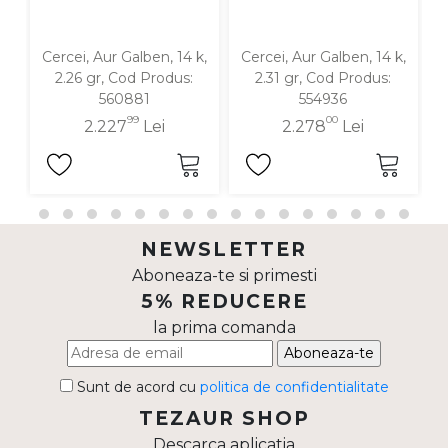
Cercei, Aur Galben, 14 k,
Cercei, Aur Galben, 14 k,
C
2.26 gr, Cod Produs:
2.31 gr, Cod Produs:
560881
554936
99
00
2.227
Lei
2.278
Lei
NEWSLETTER
Aboneaza-te si primesti
5% REDUCERE
la prima comanda
Aboneaza-te
Sunt de acord cu
politica de confidentialitate
TEZAUR SHOP
Descarca aplicatia