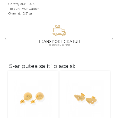
Carataj aur:
14 K
Aur mixt
Tip aur:
Aur Galben
Gramaj:
2.51 gr
CARATAJ
14K
‹
›
18K
TRANSPORT GRATUIT
la plata cu cardul
22K
PIATRA
S-ar putea sa iti placa si:
Fara pietre
Cu pietre
Diamante