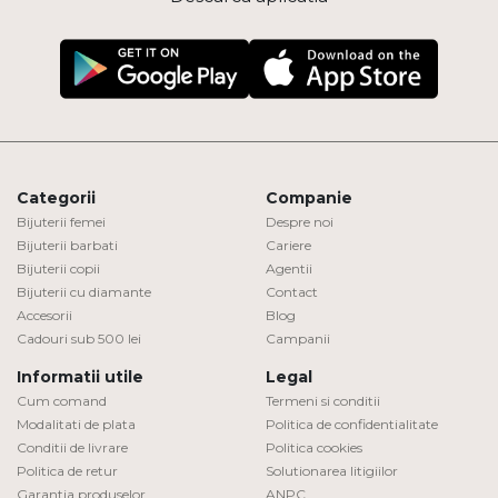
Categorii
Companie
Bijuterii femei
Despre noi
Bijuterii barbati
Cariere
Bijuterii copii
Agentii
Bijuterii cu diamante
Contact
Accesorii
Blog
Cadouri sub 500 lei
Campanii
Informatii utile
Legal
Cum comand
Termeni si conditii
Modalitati de plata
Politica de confidentialitate
Conditii de livrare
Politica cookies
Politica de retur
Solutionarea litigiilor
Garantia produselor
ANPC