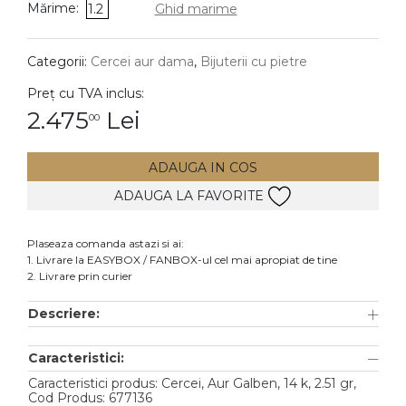
Mărime:
1.2
Ghid marime
DIAMANTE
Vezi toate
Categorii:
Cercei aur dama
,
Bijuterii cu pietre
Inele
Preț cu TVA inclus:
Cercei
2.475
Lei
00
Bratari
ADAUGA IN COS
Coliere
ADAUGA LA FAVORITE
Lanturi
Pandantive
Plaseaza comanda astazi si ai:
Accesorii
1. Livrare la EASYBOX / FANBOX-ul cel mai apropiat de tine
2. Livrare prin curier
TIP METAL
Descriere:
Aur galben
Caracteristici:
Aur alb
Caracteristici produs: Cercei, Aur Galben, 14 k, 2.51 gr,
Aur roz
Cod Produs: 677136