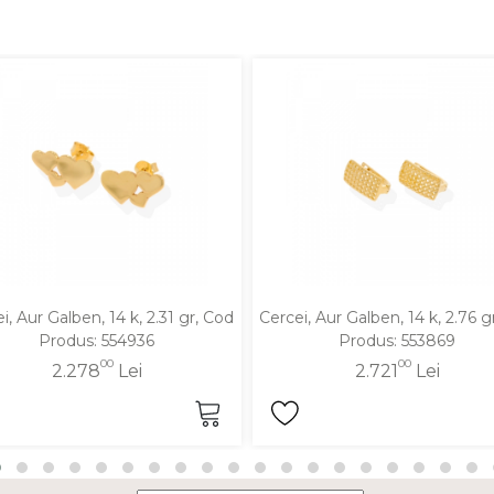
i, Aur Galben, 14 k, 2.31 gr, Cod
Cercei, Aur Galben, 14 k, 2.76 g
Produs: 554936
Produs: 553869
00
00
2.278
Lei
2.721
Lei