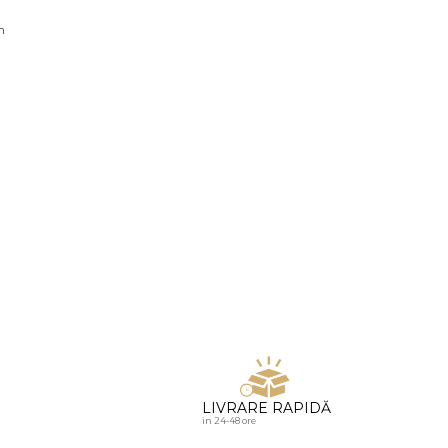
u diamante
n
LIVRARE RAPIDĂ
in 24-48 ore