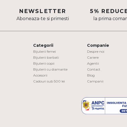
Aur mixt
NEWSLETTER
5% REDUC
Aboneaza-te si primesti
la prima coma
CARATAJ
14K
18K
Categorii
Companie
22K
Bijuterii femei
Despre noi
Bijuterii barbati
Cariere
Bijuterii copii
Agentii
PIATRA
Bijuterii cu diamante
Contact
Accesorii
Blog
Fara pietre
Cadouri sub 500 lei
Campanii
Cu pietre
Diamante