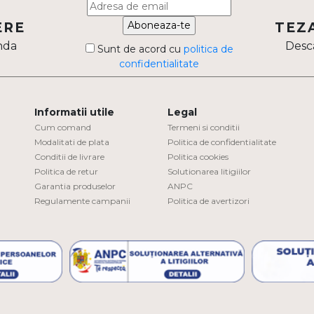
Aboneaza-te
ERE
TEZ
nda
Desca
Sunt de acord cu
politica de
confidentialitate
Informatii utile
Legal
Cum comand
Termeni si conditii
Modalitati de plata
Politica de confidentialitate
Conditii de livrare
Politica cookies
Politica de retur
Solutionarea litigiilor
Garantia produselor
ANPC
Regulamente campanii
Politica de avertizori