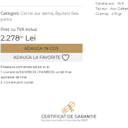
Carataj aur:
14 K
Vezi toate bijuteriile c
Tip aur:
Aur Galbe
RA
Categorii:
Cercei aur dama
,
Bijuterii fara
Gramaj:
2.31 gr
pietre
pietre
Preț cu TVA inclus:
mante
2.278
Lei
00
ADAUGA IN COS
ADAUGA LA FAVORITE
Plaseaza comanda astazi si ai:
1. Livrare la EASYBOX / FANBOX-ul cel mai
apropiat de tine
2. Livrare prin curier
CERTIFICAT DE GARANȚIE
bijuterii avizate și marcate de ANPC