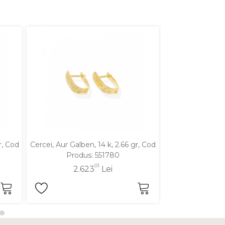
r, Cod
Cercei, Aur Galben, 14 k, 2.66 gr, Cod
Cercei, Aur Alb,
Produs: 551780
Produ
01
2.623
Lei
2.4