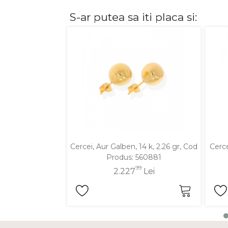
S-ar putea sa iti placa si:
DIAMANTE
Vezi toate
Inele
Cercei
Bratari
Coliere
Lanturi
Pandantive
Accesorii
Cercei, Aur Galben, 14 k, 2.26 gr, Cod
Cerce
Produs: 560881
TIP METAL
99
2.227
Lei
Aur galben
Aur alb
Aur roz