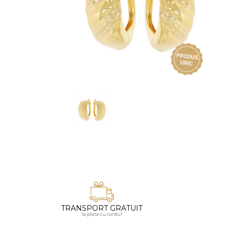
Vezi toate bijuteriile pentru femei
Inele
PIAT
Bratari
Cu 
Coliere
Dia
Lanturi
Pandantive
Accesorii
BIJUTERII COPII
Vezi toate
Inele
Cercei
Bratari
Coliere
TRANSPORT GRATUIT
Lanturi
la plata cu cardul
Pandantive