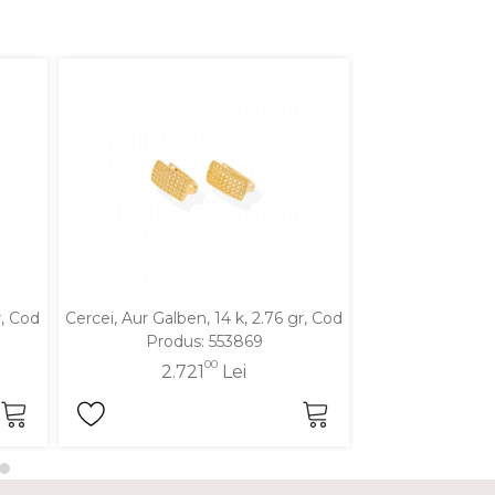
r, Cod
Cercei, Aur Galben, 14 k, 2.76 gr, Cod
Cercei, Aur Galbe
Produs: 553869
Produ
00
2.721
Lei
2.6