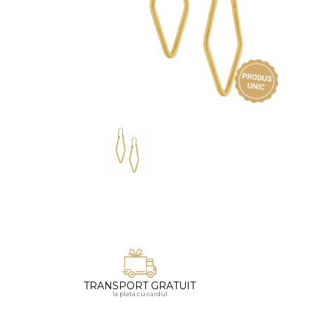
Vezi toate bijuteriile pentru femei
Inele
PIAT
Bratari
Cu 
Coliere
Dia
Lanturi
Pandantive
Accesorii
BIJUTERII COPII
Vezi toate
Inele
Cercei
Bratari
Coliere
TRANSPORT GRATUIT
Lanturi
la plata cu cardul
Pandantive