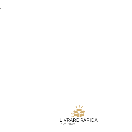
u diamante
n
LIVRARE RAPIDĂ
in 24-48 ore