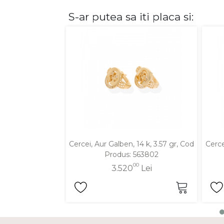
S-ar putea sa iti placa si:
DIAMANTE
Vezi toate
Inele
Cercei
Bratari
Coliere
Lanturi
Pandantive
Accesorii
Cercei, Aur Galben, 14 k, 3.57 gr, Cod
Cerce
Produs: 563802
TIP METAL
00
3.520
Lei
Aur galben
Aur alb
Aur roz