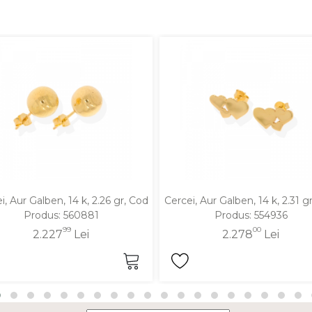
i, Aur Galben, 14 k, 2.26 gr, Cod
Cercei, Aur Galben, 14 k, 2.31 g
Produs: 560881
Produs: 554936
99
00
2.227
Lei
2.278
Lei