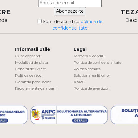
Aboneaza-te
ERE
TEZ
nda
Desca
Sunt de acord cu
politica de
confidentialitate
Informatii utile
Legal
Cum comand
Termeni si conditii
Modalitati de plata
Politica de confidentialitate
Conditii de livrare
Politica cookies
Politica de retur
Solutionarea litigiilor
Garantia produselor
ANPC
Regulamente campanii
Politica de avertizori