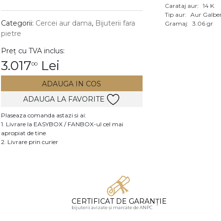
Carataj aur:
14 K
Vezi toate bijuteriile c
Tip aur:
Aur Galbe
RA
Categorii:
Cercei aur dama
,
Bijuterii fara
Gramaj:
3.06 gr
pietre
pietre
Preț cu TVA inclus:
mante
3.017
Lei
00
ADAUGA IN COS
ADAUGA LA FAVORITE
Plaseaza comanda astazi si ai:
1. Livrare la EASYBOX / FANBOX-ul cel mai
apropiat de tine
2. Livrare prin curier
CERTIFICAT DE GARANȚIE
bijuterii avizate și marcate de ANPC