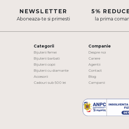
Aur mixt
NEWSLETTER
5% REDUC
Aboneaza-te si primesti
la prima coma
CARATAJ
14K
18K
Categorii
Companie
22K
Bijuterii femei
Despre noi
Bijuterii barbati
Cariere
Bijuterii copii
Agentii
PIATRA
Bijuterii cu diamante
Contact
Accesorii
Blog
Fara pietre
Cadouri sub 500 lei
Campanii
Cu pietre
Diamante