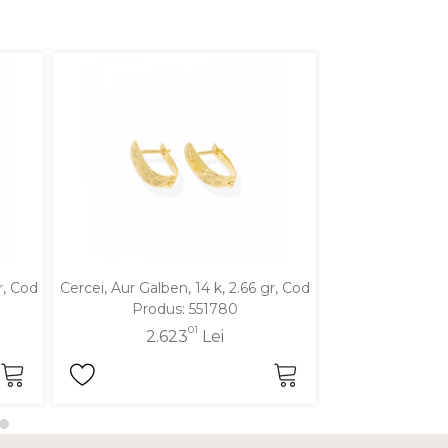
r, Cod
Cercei, Aur Galben, 14 k, 2.66 gr, Cod
Cercei, Aur Galbe
Produs: 551780
Produ
01
2.623
Lei
3.4