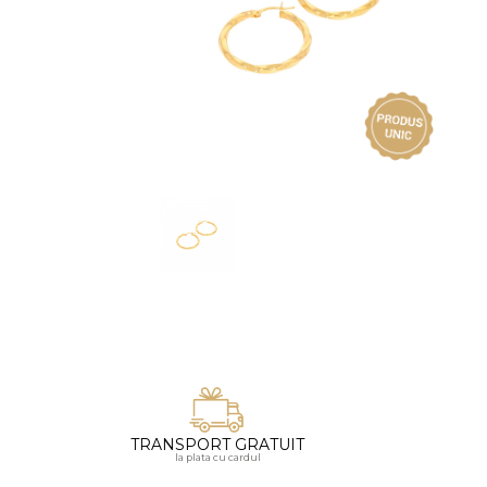
Vezi toate bijuteriile pentru femei
Inele
PIAT
Bratari
Cu 
Coliere
Dia
Lanturi
Pandantive
Accesorii
BIJUTERII COPII
Vezi toate
Inele
Cercei
Bratari
Coliere
TRANSPORT GRATUIT
Lanturi
la plata cu cardul
Pandantive