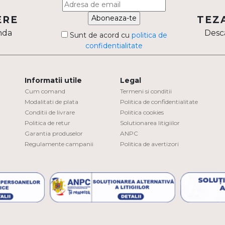
Aboneaza-te
ERE
TEZ
nda
Desca
Sunt de acord cu
politica de
confidentialitate
Informatii utile
Legal
Cum comand
Termeni si conditii
Modalitati de plata
Politica de confidentialitate
Conditii de livrare
Politica cookies
Politica de retur
Solutionarea litigiilor
Garantia produselor
ANPC
Regulamente campanii
Politica de avertizori