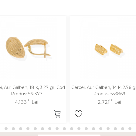
i, Aur Galben, 18 k, 3.27 gr, Cod
Cercei, Aur Galben, 14 k, 2.76 g
Produs: 561377
Produs: 553869
00
00
4.133
Lei
2.721
Lei