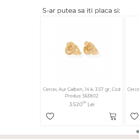
S-ar putea sa iti placa si:
DIAMANTE
Vezi toate
Inele
Cercei
Bratari
Coliere
Lanturi
Pandantive
Accesorii
Cercei, Aur Galben, 14 k, 3.57 gr, Cod
Cerce
Produs: 563802
TIP METAL
00
3.520
Lei
Aur galben
Aur alb
Aur roz