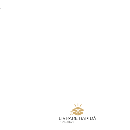
u diamante
n
LIVRARE RAPIDĂ
in 24-48 ore