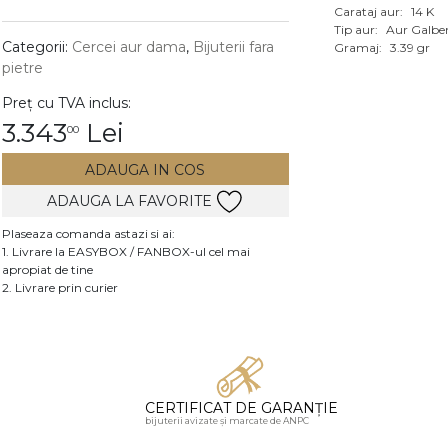
Carataj aur:
14 K
Vezi toate bijuteriile c
Tip aur:
Aur Galbe
RA
Categorii:
Cercei aur dama
,
Bijuterii fara
Gramaj:
3.39 gr
pietre
pietre
Preț cu TVA inclus:
mante
3.343
Lei
00
ADAUGA IN COS
ADAUGA LA FAVORITE
Plaseaza comanda astazi si ai:
1. Livrare la EASYBOX / FANBOX-ul cel mai
apropiat de tine
2. Livrare prin curier
CERTIFICAT DE GARANȚIE
bijuterii avizate și marcate de ANPC