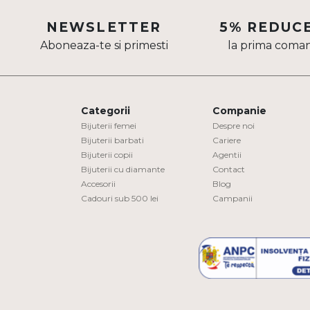
Aur mixt
NEWSLETTER
5% REDUC
Aboneaza-te si primesti
la prima coma
CARATAJ
14K
18K
Categorii
Companie
22K
Bijuterii femei
Despre noi
Bijuterii barbati
Cariere
Bijuterii copii
Agentii
PIATRA
Bijuterii cu diamante
Contact
Accesorii
Blog
Fara pietre
Cadouri sub 500 lei
Campanii
Cu pietre
Diamante