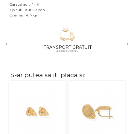
Carataj aur:
14 K
Aur mixt
Tip aur:
Aur Galben
Gramaj:
4.17 gr
CARATAJ
14K
‹
›
18K
TRANSPORT GRATUIT
la plata cu cardul
22K
PIATRA
S-ar putea sa iti placa si:
Fara pietre
Cu pietre
Diamante