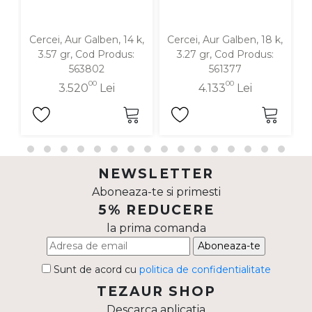
Cercei, Aur Galben, 14 k,
Cercei, Aur Galben, 18 k,
C
3.57 gr, Cod Produs:
3.27 gr, Cod Produs:
563802
561377
00
00
3.520
Lei
4.133
Lei
NEWSLETTER
Aboneaza-te si primesti
5% REDUCERE
la prima comanda
Aboneaza-te
Sunt de acord cu
politica de confidentialitate
TEZAUR SHOP
Descarca aplicatia