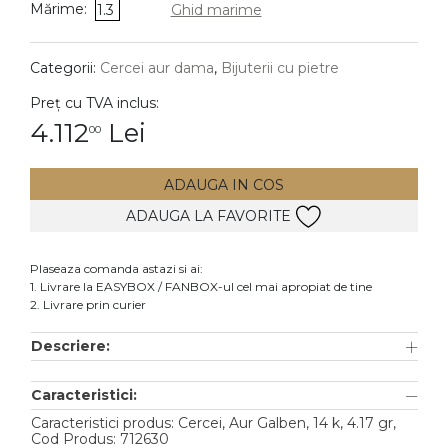
Mărime:
1.3
Ghid marime
DIAMANTE
Vezi toate
Categorii:
Cercei aur dama
,
Bijuterii cu pietre
Inele
Preț cu TVA inclus:
Cercei
4.112
Lei
00
Bratari
ADAUGA IN COS
Coliere
ADAUGA LA FAVORITE
Lanturi
Pandantive
Plaseaza comanda astazi si ai:
Accesorii
1. Livrare la EASYBOX / FANBOX-ul cel mai apropiat de tine
2. Livrare prin curier
TIP METAL
Descriere:
Aur galben
Caracteristici:
Aur alb
Caracteristici produs: Cercei, Aur Galben, 14 k, 4.17 gr,
Aur roz
Cod Produs: 712630