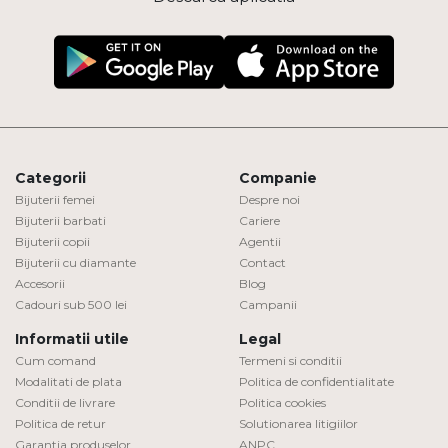
Categorii
Companie
Bijuterii femei
Despre noi
Bijuterii barbati
Cariere
Bijuterii copii
Agentii
Bijuterii cu diamante
Contact
Accesorii
Blog
Cadouri sub 500 lei
Campanii
Informatii utile
Legal
Cum comand
Termeni si conditii
Modalitati de plata
Politica de confidentialitate
Conditii de livrare
Politica cookies
Politica de retur
Solutionarea litigiilor
Garantia produselor
ANPC