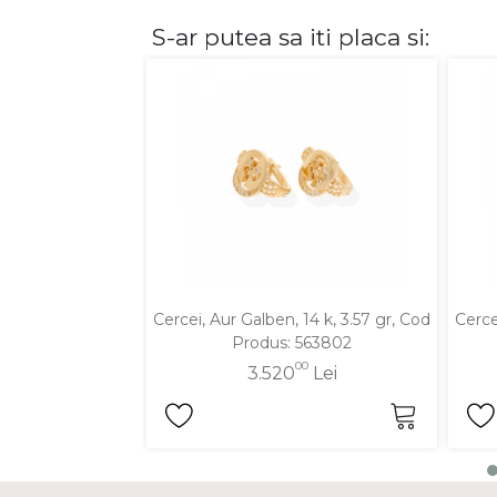
S-ar putea sa iti placa si:
DIAMANTE
Vezi toate
Inele
Cercei
Bratari
Coliere
Lanturi
Pandantive
Accesorii
Cercei, Aur Galben, 14 k, 3.57 gr, Cod
Cerce
Produs: 563802
TIP METAL
00
3.520
Lei
Aur galben
Aur alb
Aur roz