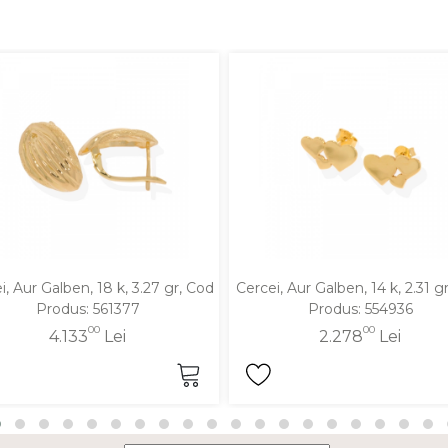
i, Aur Galben, 18 k, 3.27 gr, Cod
Cercei, Aur Galben, 14 k, 2.31 g
Produs: 561377
Produs: 554936
00
00
4.133
Lei
2.278
Lei