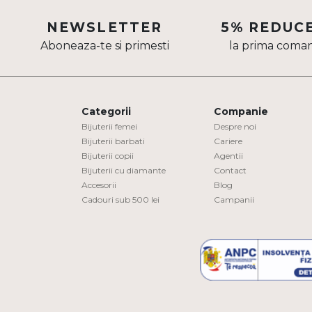
Aur mixt
NEWSLETTER
5% REDUC
Aboneaza-te si primesti
la prima coma
CARATAJ
14K
18K
Categorii
Companie
22K
Bijuterii femei
Despre noi
Bijuterii barbati
Cariere
Bijuterii copii
Agentii
PIATRA
Bijuterii cu diamante
Contact
Accesorii
Blog
Fara pietre
Cadouri sub 500 lei
Campanii
Cu pietre
Diamante