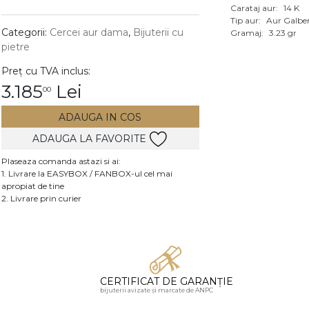
Carataj aur:
14 K
Vezi toate bijuteriile c
Tip aur:
Aur Galbe
RA
Categorii:
Cercei aur dama
,
Bijuterii cu
Gramaj:
3.23 gr
pietre
pietre
Preț cu TVA inclus:
mante
3.185
Lei
00
ADAUGA IN COS
ADAUGA LA FAVORITE
Plaseaza comanda astazi si ai:
1. Livrare la EASYBOX / FANBOX-ul cel mai
apropiat de tine
2. Livrare prin curier
CERTIFICAT DE GARANȚIE
bijuterii avizate și marcate de ANPC