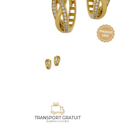
Vezi toate bijuteriile pentru femei
Inele
PIAT
Bratari
Cu 
Coliere
Dia
Lanturi
Pandantive
Accesorii
BIJUTERII COPII
Vezi toate
Inele
Cercei
Bratari
Coliere
TRANSPORT GRATUIT
Lanturi
la plata cu cardul
Pandantive