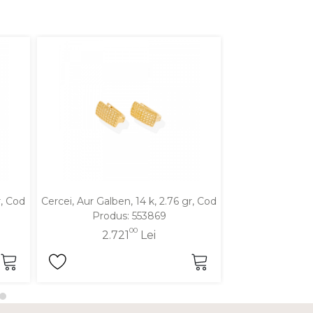
r, Cod
Cercei, Aur Galben, 14 k, 2.76 gr, Cod
Cercei, Aur Galbe
Produs: 553869
Produ
00
2.721
Lei
2.6