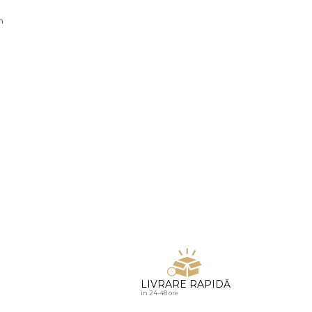
u diamante
n
LIVRARE RAPIDĂ
in 24-48 ore