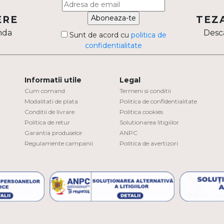
Aboneaza-te
ERE
TEZ
nda
Desca
Sunt de acord cu
politica de
confidentialitate
Informatii utile
Legal
Cum comand
Termeni si conditii
Modalitati de plata
Politica de confidentialitate
Conditii de livrare
Politica cookies
Politica de retur
Solutionarea litigiilor
Garantia produselor
ANPC
Regulamente campanii
Politica de avertizori