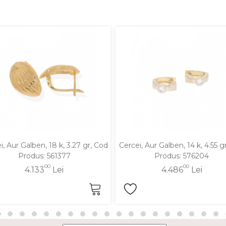
i, Aur Galben, 18 k, 3.27 gr, Cod
Cercei, Aur Galben, 14 k, 4.55 g
Produs: 561377
Produs: 576204
00
00
4.133
Lei
4.486
Lei