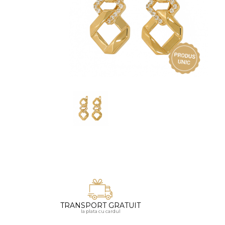
Vezi toate bijuteriile pentru femei
Inele
PIAT
Bratari
Cu 
Coliere
Dia
Lanturi
Pandantive
Accesorii
BIJUTERII COPII
Vezi toate
Inele
Cercei
Bratari
Coliere
TRANSPORT GRATUIT
Lanturi
la plata cu cardul
Pandantive