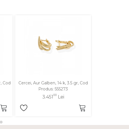
r, Cod
Cercei, Aur Galben, 14 k, 3.5 gr, Cod
Cercei, Aur Galbe
Produs: 555273
Produ
00
3.451
Lei
3.2