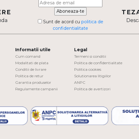
Aboneaza-te
ERE
TEZ
nda
Desca
Sunt de acord cu
politica de
confidentialitate
Informatii utile
Legal
Cum comand
Termeni si conditii
Modalitati de plata
Politica de confidentialitate
Conditii de livrare
Politica cookies
Politica de retur
Solutionarea litigiilor
Garantia produselor
ANPC
Regulamente campanii
Politica de avertizori