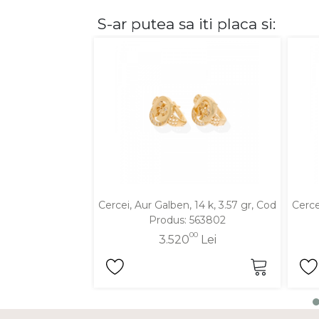
S-ar putea sa iti placa si:
DIAMANTE
Vezi toate
Inele
Cercei
Bratari
Coliere
Lanturi
Pandantive
Accesorii
Cercei, Aur Galben, 14 k, 3.57 gr, Cod
Cerce
Produs: 563802
TIP METAL
00
3.520
Lei
Aur galben
Aur alb
Aur roz