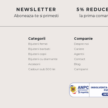
Aur mixt
NEWSLETTER
5% REDUC
Aboneaza-te si primesti
la prima coma
CARATAJ
14K
18K
Categorii
Companie
22K
Bijuterii femei
Despre noi
Bijuterii barbati
Cariere
Bijuterii copii
Agentii
PIATRA
Bijuterii cu diamante
Contact
Accesorii
Blog
Fara pietre
Cadouri sub 500 lei
Campanii
Cu pietre
Diamante