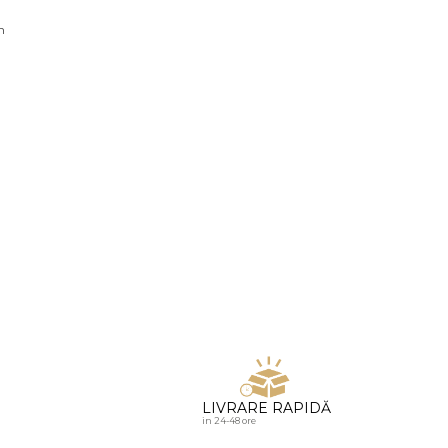
u diamante
n
LIVRARE RAPIDĂ
in 24-48 ore