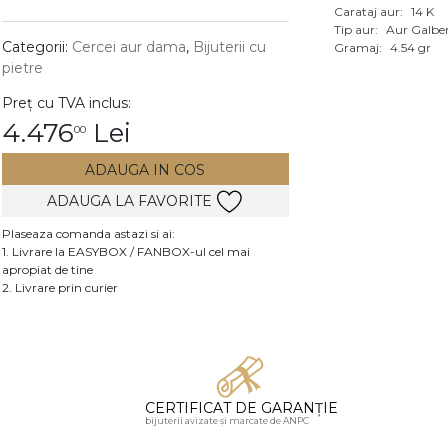
Carataj aur:
14 K
Vezi toate bijuteriile c
Tip aur:
Aur Galbe
RA
Categorii:
Cercei aur dama
,
Bijuterii cu
Gramaj:
4.54 gr
pietre
pietre
Preț cu TVA inclus:
mante
4.476
Lei
00
ADAUGA IN COS
ADAUGA LA FAVORITE
Plaseaza comanda astazi si ai:
1. Livrare la EASYBOX / FANBOX-ul cel mai
apropiat de tine
2. Livrare prin curier
CERTIFICAT DE GARANȚIE
bijuterii avizate și marcate de ANPC