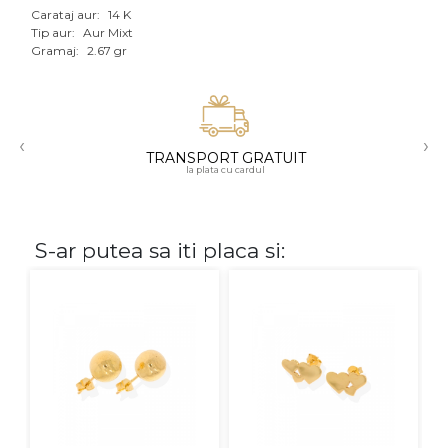
Carataj aur:
14 K
Aur mixt
Tip aur:
Aur Mixt
Gramaj:
2.67 gr
CARATAJ
14K
‹
›
18K
TRANSPORT GRATUIT
la plata cu cardul
22K
PIATRA
S-ar putea sa iti placa si:
Fara pietre
Cu pietre
Diamante