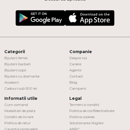
Categorii
Companie
Bijuterii femei
Despre noi
Bijuterii barbati
Cariere
Bijuterii copii
Agentii
Bijuterii cu diamante
Contact
Accesorii
Blog
Cadouri sub 500 lei
Campanii
Informatii utile
Legal
Cum comand
Termeni si conditii
Modalitati de plata
Politica de confidentialitate
Conditii de livrare
Politica cookies
Politica de retur
Solutionarea litigiilor
Garantia produselor
ANPC