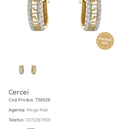
Inele
PIAT
Bratari
Cu 
Coliere
Dia
Lanturi
Pandantive
Accesorii
BIJUTERII COPII
Vezi toate
Inele
Cercei
Cercei
Cod Produs:
736928
Bratari
Coliere
Agentia:
Mega Mall
Lanturi
Telefon:
0372287959
Pandantive