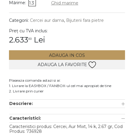
Mărime:
1.3
Ghid marime
DIAMANTE
Vezi toate
Categorii:
Cercei aur dama
,
Bijuterii fara pietre
Inele
Preț cu TVA inclus:
Cercei
2.633
Lei
00
Bratari
ADAUGA IN COS
Coliere
ADAUGA LA FAVORITE
Lanturi
Pandantive
Plaseaza comanda astazi si ai:
Accesorii
1. Livrare la EASYBOX / FANBOX-ul cel mai apropiat de tine
2. Livrare prin curier
TIP METAL
Descriere:
Aur galben
Caracteristici:
Aur alb
Caracteristici produs: Cercei, Aur Mixt, 14 k, 2.67 gr, Cod
Aur roz
Produs: 736928