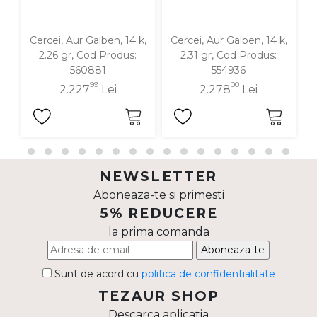
Cercei, Aur Galben, 14 k,
Cercei, Aur Galben, 14 k,
C
2.26 gr, Cod Produs:
2.31 gr, Cod Produs:
560881
554936
99
00
2.227
Lei
2.278
Lei
NEWSLETTER
Aboneaza-te si primesti
5% REDUCERE
la prima comanda
Aboneaza-te
Sunt de acord cu
politica de confidentialitate
TEZAUR SHOP
Descarca aplicatia