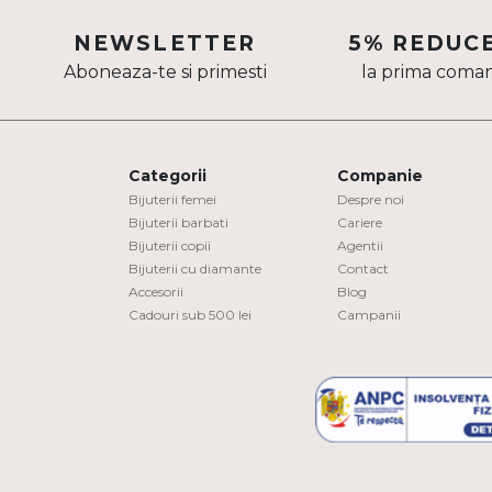
Aur mixt
NEWSLETTER
5% REDUC
Aboneaza-te si primesti
la prima coma
CARATAJ
14K
18K
Categorii
Companie
22K
Bijuterii femei
Despre noi
Bijuterii barbati
Cariere
Bijuterii copii
Agentii
PIATRA
Bijuterii cu diamante
Contact
Accesorii
Blog
Fara pietre
Cadouri sub 500 lei
Campanii
Cu pietre
Diamante