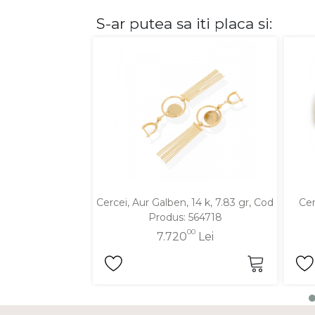
S-ar putea sa iti placa si:
DIAMANTE
Vezi toate
Inele
Cercei
Bratari
Coliere
Lanturi
Pandantive
Accesorii
Cercei, Aur Galben, 14 k, 7.83 gr, Cod
Cer
Produs: 564718
TIP METAL
00
7.720
Lei
Aur galben
Aur alb
Aur roz