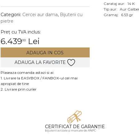
Carataj aur:
14 K
Vezi toate bijuteriile c
Tip aur:
Aur Galbe
RA
Categorii:
Cercei aur dama
,
Bijuterii cu
Gramaj:
6.53 gr
pietre
pietre
Preț cu TVA inclus:
mante
6.439
Lei
00
ADAUGA IN COS
ADAUGA LA FAVORITE
Plaseaza comanda astazi si ai:
1. Livrare la EASYBOX / FANBOX-ul cel mai
apropiat de tine
2. Livrare prin curier
CERTIFICAT DE GARANȚIE
bijuterii avizate și marcate de ANPC