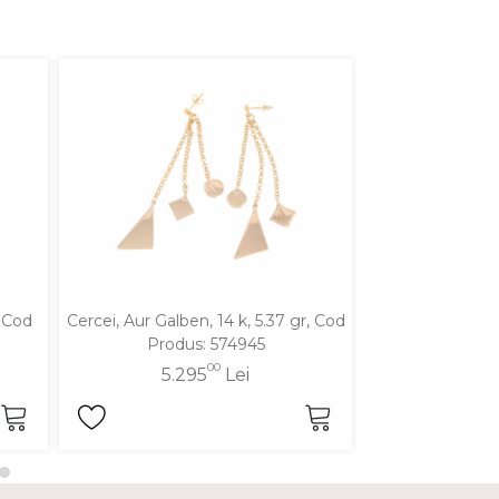
, Cod
Cercei, Aur Galben, 14 k, 5.37 gr, Cod
Cercei, Aur Mixt
Produs: 574945
Produ
00
5.295
Lei
4.8