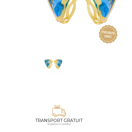
Vezi toate bijuteriile pentru femei
Inele
PIAT
Bratari
Cu 
Coliere
Dia
Lanturi
Pandantive
Accesorii
BIJUTERII COPII
Vezi toate
Inele
Cercei
Bratari
Coliere
TRANSPORT GRATUIT
Lanturi
la plata cu cardul
Pandantive