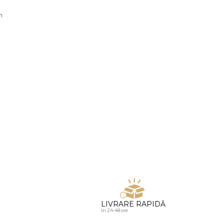
u diamante
n
LIVRARE RAPIDĂ
in 24-48 ore