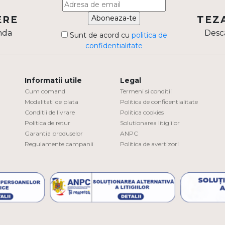
Aboneaza-te
ERE
TEZ
nda
Desca
Sunt de acord cu
politica de
confidentialitate
Informatii utile
Legal
Cum comand
Termeni si conditii
Modalitati de plata
Politica de confidentialitate
Conditii de livrare
Politica cookies
Politica de retur
Solutionarea litigiilor
Garantia produselor
ANPC
Regulamente campanii
Politica de avertizori