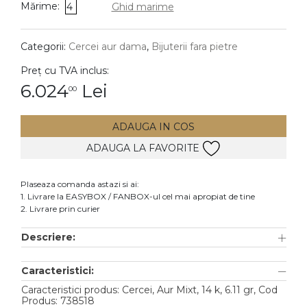
Mărime:
4
Ghid marime
DIAMANTE
Vezi toate
Categorii:
Cercei aur dama
,
Bijuterii fara pietre
Inele
Preț cu TVA inclus:
Cercei
6.024
Lei
00
Bratari
ADAUGA IN COS
Coliere
ADAUGA LA FAVORITE
Lanturi
Pandantive
Plaseaza comanda astazi si ai:
Accesorii
1. Livrare la EASYBOX / FANBOX-ul cel mai apropiat de tine
2. Livrare prin curier
TIP METAL
Descriere:
Aur galben
Caracteristici:
Aur alb
Caracteristici produs: Cercei, Aur Mixt, 14 k, 6.11 gr, Cod
Aur roz
Produs: 738518