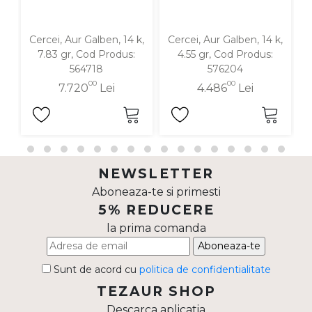
Cercei, Aur Galben, 14 k,
Cercei, Aur Galben, 14 k,
C
7.83 gr, Cod Produs:
4.55 gr, Cod Produs:
564718
576204
00
00
7.720
Lei
4.486
Lei
NEWSLETTER
Aboneaza-te si primesti
5% REDUCERE
la prima comanda
Aboneaza-te
Sunt de acord cu
politica de confidentialitate
TEZAUR SHOP
Descarca aplicatia