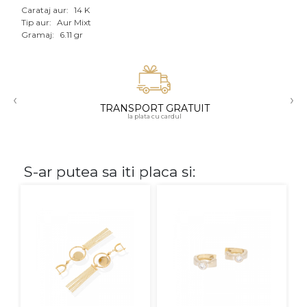
Carataj aur:
14 K
Aur mixt
Tip aur:
Aur Mixt
Gramaj:
6.11 gr
CARATAJ
14K
‹
›
18K
TRANSPORT GRATUIT
la plata cu cardul
22K
PIATRA
S-ar putea sa iti placa si:
Fara pietre
Cu pietre
Diamante