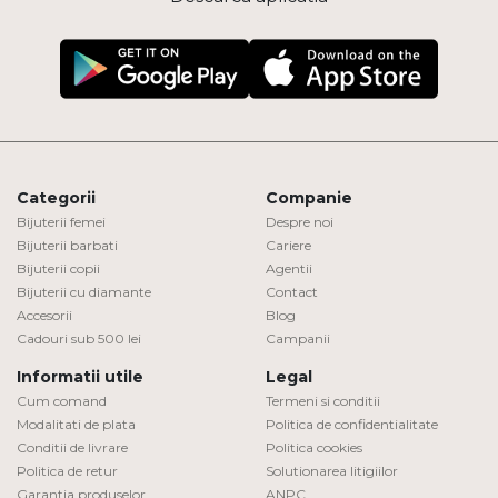
Categorii
Companie
Bijuterii femei
Despre noi
Bijuterii barbati
Cariere
Bijuterii copii
Agentii
Bijuterii cu diamante
Contact
Accesorii
Blog
Cadouri sub 500 lei
Campanii
Informatii utile
Legal
Cum comand
Termeni si conditii
Modalitati de plata
Politica de confidentialitate
Conditii de livrare
Politica cookies
Politica de retur
Solutionarea litigiilor
Garantia produselor
ANPC