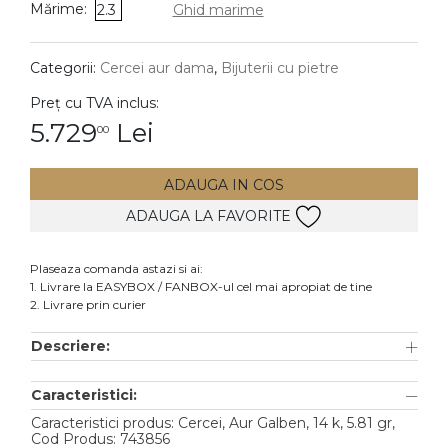
Mărime:
2.3
Ghid marime
DIAMANTE
Vezi toate
Categorii:
Cercei aur dama
,
Bijuterii cu pietre
Inele
Preț cu TVA inclus:
Cercei
5.729
Lei
00
Bratari
ADAUGA IN COS
Coliere
ADAUGA LA FAVORITE
Lanturi
Pandantive
Plaseaza comanda astazi si ai:
Accesorii
1. Livrare la EASYBOX / FANBOX-ul cel mai apropiat de tine
2. Livrare prin curier
TIP METAL
Descriere:
Aur galben
Caracteristici:
Aur alb
Caracteristici produs: Cercei, Aur Galben, 14 k, 5.81 gr,
Aur roz
Cod Produs: 743856