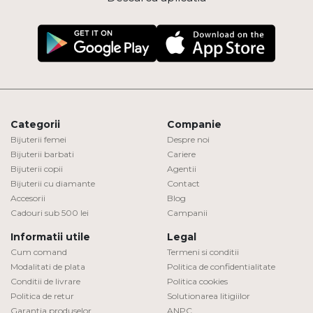
Categorii
Companie
Bijuterii femei
Despre noi
Bijuterii barbati
Cariere
Bijuterii copii
Agentii
Bijuterii cu diamante
Contact
Accesorii
Blog
Cadouri sub 500 lei
Campanii
Informatii utile
Legal
Cum comand
Termeni si conditii
Modalitati de plata
Politica de confidentialitate
Conditii de livrare
Politica cookies
Politica de retur
Solutionarea litigiilor
Garantia produselor
ANPC