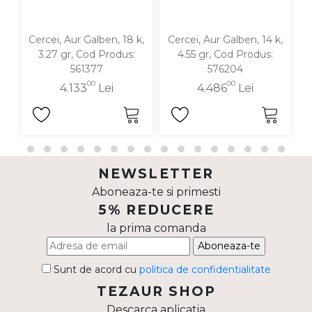
Cercei, Aur Galben, 18 k,
Cercei, Aur Galben, 14 k,
C
3.27 gr, Cod Produs:
4.55 gr, Cod Produs:
561377
576204
00
00
4.133
Lei
4.486
Lei
NEWSLETTER
Aboneaza-te si primesti
5% REDUCERE
la prima comanda
Aboneaza-te
Sunt de acord cu
politica de confidentialitate
TEZAUR SHOP
Descarca aplicatia