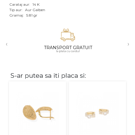
Carataj aur:
14 K
Aur mixt
Tip aur:
Aur Galben
Gramaj:
5.81 gr
CARATAJ
14K
‹
›
18K
TRANSPORT GRATUIT
la plata cu cardul
22K
PIATRA
S-ar putea sa iti placa si:
Fara pietre
Cu pietre
Diamante