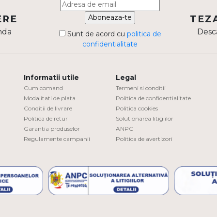
Aboneaza-te
ERE
TEZ
nda
Desca
Sunt de acord cu
politica de
confidentialitate
Informatii utile
Legal
Cum comand
Termeni si conditii
Modalitati de plata
Politica de confidentialitate
Conditii de livrare
Politica cookies
Politica de retur
Solutionarea litigiilor
Garantia produselor
ANPC
Regulamente campanii
Politica de avertizori