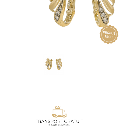
Vezi toate bijuteriile pentru femei
Inele
PIAT
Bratari
Cu 
Coliere
Dia
Lanturi
Pandantive
Accesorii
BIJUTERII COPII
Vezi toate
Inele
Cercei
Bratari
Coliere
TRANSPORT GRATUIT
Lanturi
la plata cu cardul
Pandantive