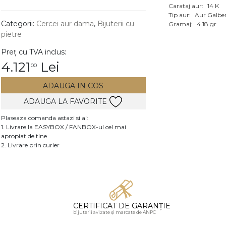
Carataj aur:
14 K
Vezi toate bijuteriile c
Tip aur:
Aur Galbe
RA
Categorii:
Cercei aur dama
,
Bijuterii cu
Gramaj:
4.18 gr
pietre
pietre
Preț cu TVA inclus:
mante
4.121
Lei
00
ADAUGA IN COS
ADAUGA LA FAVORITE
Plaseaza comanda astazi si ai:
1. Livrare la EASYBOX / FANBOX-ul cel mai
apropiat de tine
2. Livrare prin curier
CERTIFICAT DE GARANȚIE
bijuterii avizate și marcate de ANPC