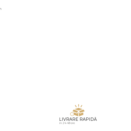
u diamante
n
LIVRARE RAPIDĂ
in 24-48 ore