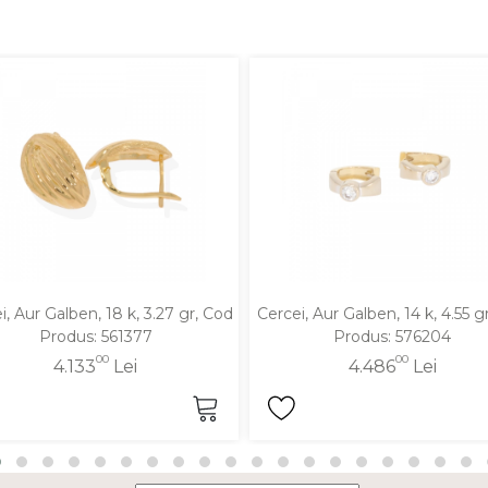
i, Aur Galben, 18 k, 3.27 gr, Cod
Cercei, Aur Galben, 14 k, 4.55 g
Produs: 561377
Produs: 576204
00
00
4.133
Lei
4.486
Lei