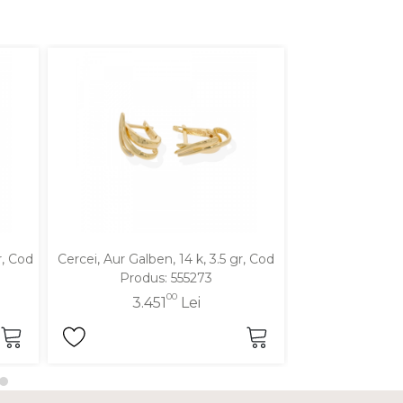
r, Cod
Cercei, Aur Galben, 14 k, 3.5 gr, Cod
Cercei, Aur Galbe
Produs: 555273
Produ
00
3.451
Lei
3.2