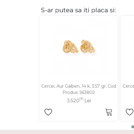
S-ar putea sa iti placa si:
DIAMANTE
Vezi toate
Inele
Cercei
Bratari
Coliere
Lanturi
Pandantive
Accesorii
Cercei, Aur Galben, 14 k, 3.57 gr, Cod
Cerce
Produs: 563802
TIP METAL
00
3.520
Lei
Aur galben
Aur alb
Aur roz