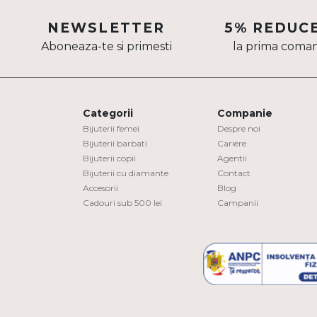
Aur mixt
NEWSLETTER
5% REDUC
Aboneaza-te si primesti
la prima coma
CARATAJ
14K
18K
Categorii
Companie
22K
Bijuterii femei
Despre noi
Bijuterii barbati
Cariere
Bijuterii copii
Agentii
PIATRA
Bijuterii cu diamante
Contact
Accesorii
Blog
Fara pietre
Cadouri sub 500 lei
Campanii
Cu pietre
Diamante