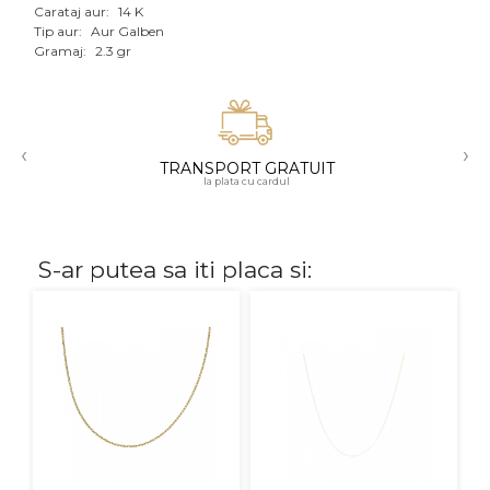
Carataj aur:
14 K
Aur mixt
Tip aur:
Aur Galben
Gramaj:
2.3 gr
CARATAJ
14K
‹
›
18K
TRANSPORT GRATUIT
la plata cu cardul
22K
PIATRA
S-ar putea sa iti placa si:
Fara pietre
Cu pietre
Diamante