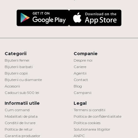
Categorii
Companie
Bijuterii femei
Despre noi
Bijuterii barbati
Cariere
Bijuterii copii
Agentii
Bijuterii cu diamante
Contact
Accesorii
Blog
Cadouri sub 500 lei
Campanii
Informatii utile
Legal
Cum comand
Termeni si conditii
Modalitati de plata
Politica de confidentialitate
Conditii de livrare
Politica cookies
Politica de retur
Solutionarea litigiilor
Garantia produselor
ANPC