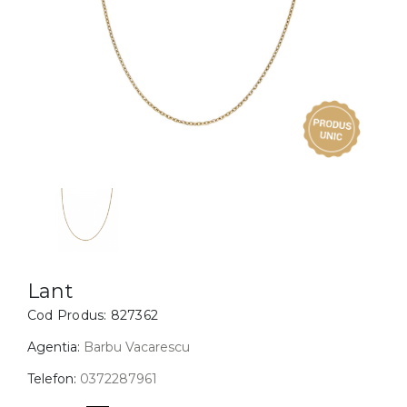
Inele
PIAT
Bratari
Cu 
Coliere
Dia
Lanturi
Pandantive
Accesorii
BIJUTERII COPII
Vezi toate
Inele
Cercei
Lant
Cod Produs:
827362
Bratari
Coliere
Agentia:
Barbu Vacarescu
Lanturi
Telefon:
0372287961
Pandantive