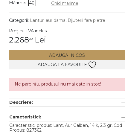
Mărime:
46
Ghid marime
DIAMANTE
Vezi toate
Categorii:
Lanturi aur dama
,
Bijuterii fara pietre
Inele
Preț cu TVA inclus:
Cercei
2.268
Lei
00
Bratari
ADAUGA IN COS
Coliere
ADAUGA LA FAVORITE
Lanturi
Pandantive
Accesorii
Ne pare rău, produsul nu mai este in stoc!
TIP METAL
Descriere:
Aur galben
Caracteristici:
Aur alb
Caracteristici produs: Lant, Aur Galben, 14 k, 2.3 gr, Cod
Produs: 827362
Aur roz