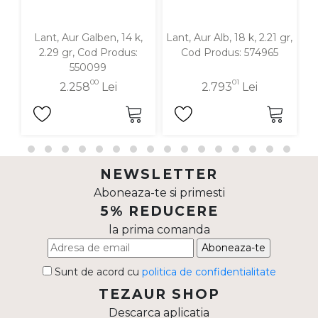
Lant, Aur Galben, 14 k,
Lant, Aur Alb, 18 k, 2.21 gr,
La
2.29 gr, Cod Produs:
Cod Produs: 574965
g
550099
00
01
2.258
Lei
2.793
Lei
NEWSLETTER
Aboneaza-te si primesti
5% REDUCERE
la prima comanda
Aboneaza-te
Sunt de acord cu
politica de confidentialitate
TEZAUR SHOP
Descarca aplicatia