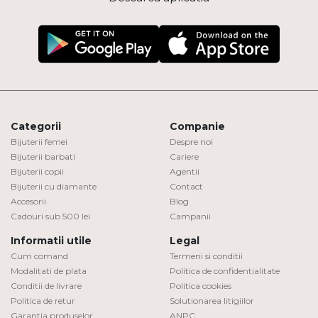
Categorii
Companie
Bijuterii femei
Despre noi
Bijuterii barbati
Cariere
Bijuterii copii
Agentii
Bijuterii cu diamante
Contact
Accesorii
Blog
Cadouri sub 500 lei
Campanii
Informatii utile
Legal
Cum comand
Termeni si conditii
Modalitati de plata
Politica de confidentialitate
Conditii de livrare
Politica cookies
Politica de retur
Solutionarea litigiilor
Garantia produselor
ANPC