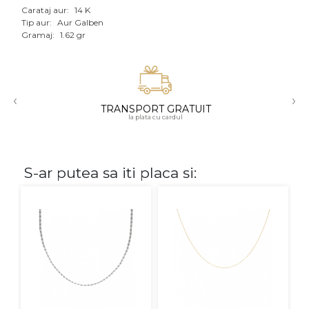
Carataj aur:
14 K
Aur mixt
Tip aur:
Aur Galben
Gramaj:
1.62 gr
CARATAJ
14K
‹
›
18K
TRANSPORT GRATUIT
la plata cu cardul
22K
PIATRA
S-ar putea sa iti placa si:
Fara pietre
Cu pietre
Diamante