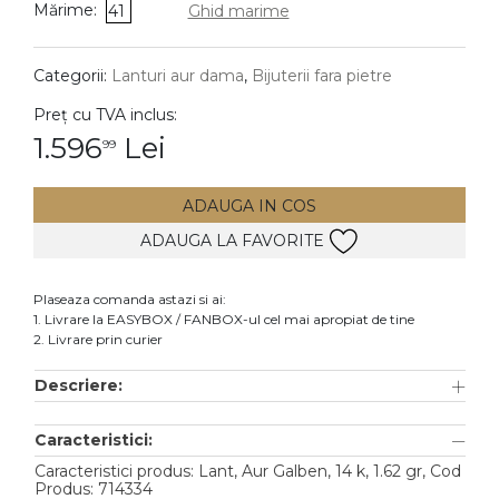
Mărime:
41
Ghid marime
DIAMANTE
Vezi toate
Categorii:
Lanturi aur dama
,
Bijuterii fara pietre
Inele
Preț cu TVA inclus:
Cercei
1.596
Lei
99
Bratari
ADAUGA IN COS
Coliere
ADAUGA LA FAVORITE
Lanturi
Pandantive
Plaseaza comanda astazi si ai:
Accesorii
1. Livrare la EASYBOX / FANBOX-ul cel mai apropiat de tine
2. Livrare prin curier
TIP METAL
Descriere:
Aur galben
Caracteristici:
Aur alb
Caracteristici produs: Lant, Aur Galben, 14 k, 1.62 gr, Cod
Aur roz
Produs: 714334