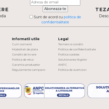
Aboneaza-te
ERE
TEZ
nda
Desca
Sunt de acord cu
politica de
confidentialitate
Informatii utile
Legal
Cum comand
Termeni si conditii
Modalitati de plata
Politica de confidentialitate
Conditii de livrare
Politica cookies
Politica de retur
Solutionarea litigiilor
Garantia produselor
ANPC
Regulamente campanii
Politica de avertizori