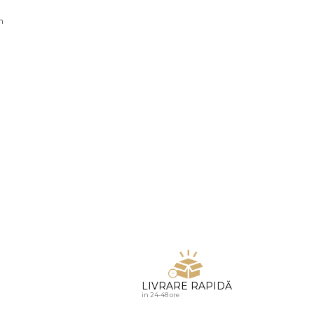
u diamante
n
LIVRARE RAPIDĂ
in 24-48 ore