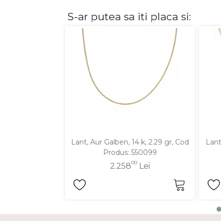
S-ar putea sa iti placa si:
DIAMANTE
Vezi toate
Inele
Cercei
Bratari
Coliere
Lanturi
Pandantive
Accesorii
Lant, Aur Galben, 14 k, 2.29 gr, Cod
Lant
Produs: 550099
TIP METAL
00
2.258
Lei
Aur galben
Aur alb
Aur roz