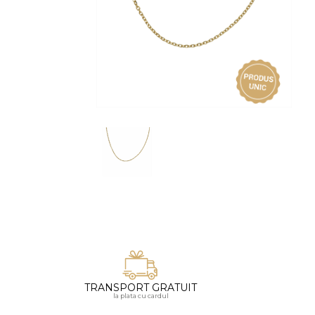
Vezi toate bijuteriile pentru femei
Inele
PIAT
Bratari
Cu 
Coliere
Dia
Lanturi
Pandantive
Accesorii
BIJUTERII COPII
Vezi toate
Inele
Cercei
Bratari
Coliere
TRANSPORT GRATUIT
Lanturi
la plata cu cardul
Pandantive