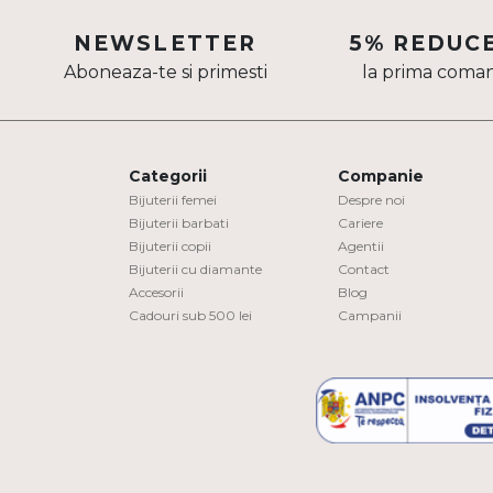
Aur mixt
NEWSLETTER
5% REDUC
Aboneaza-te si primesti
la prima coma
CARATAJ
14K
18K
Categorii
Companie
22K
Bijuterii femei
Despre noi
Bijuterii barbati
Cariere
Bijuterii copii
Agentii
PIATRA
Bijuterii cu diamante
Contact
Accesorii
Blog
Fara pietre
Cadouri sub 500 lei
Campanii
Cu pietre
Diamante