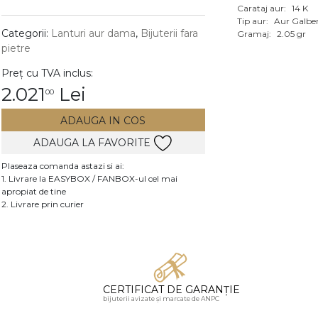
Carataj aur:
14 K
Vezi toate bijuteriile c
Tip aur:
Aur Galbe
RA
Categorii:
Lanturi aur dama
,
Bijuterii fara
Gramaj:
2.05 gr
pietre
pietre
Preț cu TVA inclus:
mante
2.021
Lei
00
ADAUGA IN COS
ADAUGA LA FAVORITE
Plaseaza comanda astazi si ai:
1. Livrare la EASYBOX / FANBOX-ul cel mai
apropiat de tine
2. Livrare prin curier
CERTIFICAT DE GARANȚIE
bijuterii avizate și marcate de ANPC