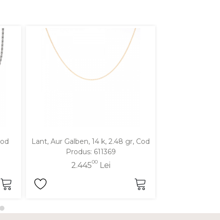
Cod
Lant, Aur Galben, 14 k, 2.48 gr, Cod
Lant, Aur Galben
Produs: 611369
Produ
00
2.445
Lei
2.1