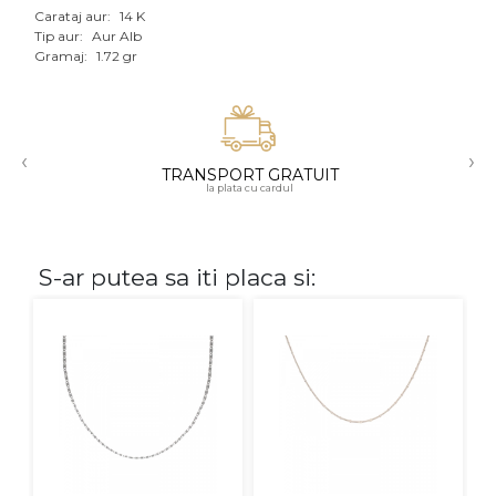
Carataj aur:
14 K
Aur mixt
Tip aur:
Aur Alb
Gramaj:
1.72 gr
CARATAJ
14K
‹
›
18K
TRANSPORT GRATUIT
la plata cu cardul
22K
PIATRA
S-ar putea sa iti placa si:
Fara pietre
Cu pietre
Diamante