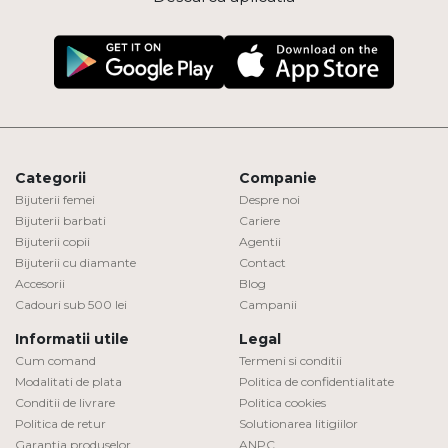
Categorii
Companie
Bijuterii femei
Despre noi
Bijuterii barbati
Cariere
Bijuterii copii
Agentii
Bijuterii cu diamante
Contact
Accesorii
Blog
Cadouri sub 500 lei
Campanii
Informatii utile
Legal
Cum comand
Termeni si conditii
Modalitati de plata
Politica de confidentialitate
Conditii de livrare
Politica cookies
Politica de retur
Solutionarea litigiilor
Garantia produselor
ANPC