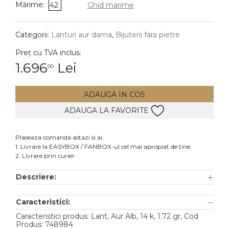
Mărime:
42
Ghid marime
DIAMANTE
Vezi toate
Categorii:
Lanturi aur dama
,
Bijuterii fara pietre
Inele
Preț cu TVA inclus:
Cercei
1.696
Lei
00
Bratari
ADAUGA IN COS
Coliere
ADAUGA LA FAVORITE
Lanturi
Pandantive
Plaseaza comanda astazi si ai:
Accesorii
1. Livrare la EASYBOX / FANBOX-ul cel mai apropiat de tine
2. Livrare prin curier
TIP METAL
Descriere:
Aur galben
Caracteristici:
Aur alb
Caracteristici produs: Lant, Aur Alb, 14 k, 1.72 gr, Cod
Aur roz
Produs: 748984