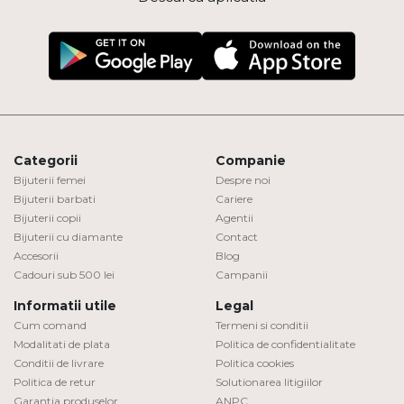
Categorii
Companie
Bijuterii femei
Despre noi
Bijuterii barbati
Cariere
Bijuterii copii
Agentii
Bijuterii cu diamante
Contact
Accesorii
Blog
Cadouri sub 500 lei
Campanii
Informatii utile
Legal
Cum comand
Termeni si conditii
Modalitati de plata
Politica de confidentialitate
Conditii de livrare
Politica cookies
Politica de retur
Solutionarea litigiilor
Garantia produselor
ANPC