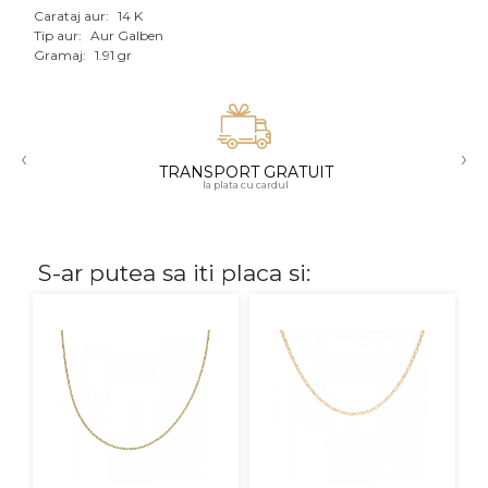
Carataj aur:
14 K
Aur mixt
Tip aur:
Aur Galben
Gramaj:
1.91 gr
CARATAJ
14K
‹
›
18K
TRANSPORT GRATUIT
la plata cu cardul
22K
PIATRA
S-ar putea sa iti placa si:
Fara pietre
Cu pietre
Diamante