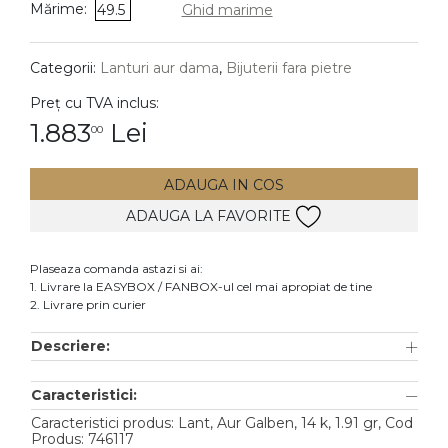
Mărime:
49.5
Ghid marime
DIAMANTE
Vezi toate
Categorii:
Lanturi aur dama
,
Bijuterii fara pietre
Inele
Preț cu TVA inclus:
Cercei
1.883
Lei
00
Bratari
ADAUGA IN COS
Coliere
ADAUGA LA FAVORITE
Lanturi
Pandantive
Plaseaza comanda astazi si ai:
Accesorii
1. Livrare la EASYBOX / FANBOX-ul cel mai apropiat de tine
2. Livrare prin curier
TIP METAL
Descriere:
Aur galben
Caracteristici:
Aur alb
Caracteristici produs: Lant, Aur Galben, 14 k, 1.91 gr, Cod
Aur roz
Produs: 746117