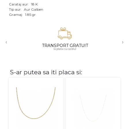
Carataj aur:
18 K
Aur mixt
Tip aur:
Aur Galben
Gramaj:
1.85 gr
CARATAJ
14K
‹
›
18K
TRANSPORT GRATUIT
la plata cu cardul
22K
PIATRA
S-ar putea sa iti placa si:
Fara pietre
Cu pietre
Diamante