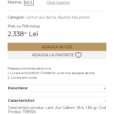
Mărime:
40.5
Ghid marime
DIAMANTE
Vezi toate
Categorii:
Lanturi aur dama
,
Bijuterii fara pietre
Inele
Preț cu TVA inclus:
Cercei
2.338
Lei
00
Bratari
ADAUGA IN COS
Coliere
ADAUGA LA FAVORITE
Lanturi
Pandantive
Plaseaza comanda astazi si ai:
Accesorii
1. Livrare la EASYBOX / FANBOX-ul cel mai apropiat de tine
2. Livrare prin curier
TIP METAL
Descriere:
Aur galben
Caracteristici:
Aur alb
Caracteristici produs: Lant, Aur Galben, 18 k, 1.85 gr, Cod
Aur roz
Produs: 738926