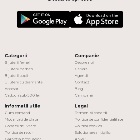
Categorii
Companie
Bijuterii femei
Despre noi
Bijuterii barbati
Cariere
Bijuterii copii
Agentii
Bijuterii cu diamante
Contact
Accesorii
Blog
Cadouri sub 500 lei
Campanii
Informatii utile
Legal
Cum comand
Termeni si conditii
Modalitati de plata
Politica de confidentialitate
Conditii de livrare
Politica cookies
Politica de retur
Solutionarea litigiilor
Garantia produselor
ANPC