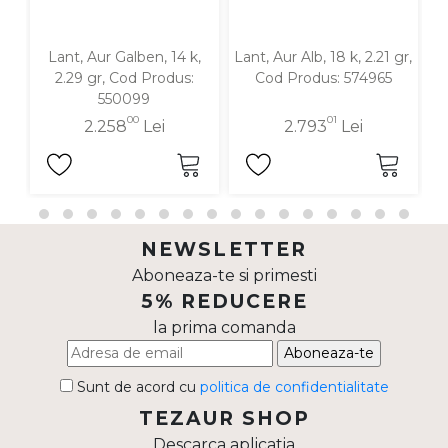
Lant, Aur Galben, 14 k,
Lant, Aur Alb, 18 k, 2.21 gr,
L
2.29 gr, Cod Produs:
Cod Produs: 574965
g
550099
00
01
2.258
Lei
2.793
Lei
NEWSLETTER
Aboneaza-te si primesti
5% REDUCERE
la prima comanda
Aboneaza-te
Sunt de acord cu
politica de confidentialitate
TEZAUR SHOP
Descarca aplicatia