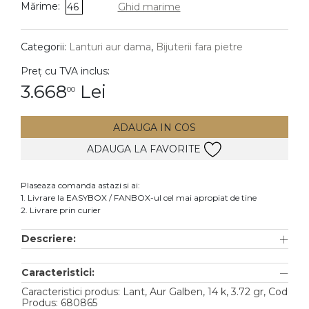
Mărime:
46
Ghid marime
DIAMANTE
Vezi toate
Categorii:
Lanturi aur dama
,
Bijuterii fara pietre
Inele
Preț cu TVA inclus:
Cercei
3.668
Lei
00
Bratari
ADAUGA IN COS
Coliere
ADAUGA LA FAVORITE
Lanturi
Pandantive
Plaseaza comanda astazi si ai:
Accesorii
1. Livrare la EASYBOX / FANBOX-ul cel mai apropiat de tine
2. Livrare prin curier
TIP METAL
Descriere:
Aur galben
Caracteristici:
Aur alb
Caracteristici produs: Lant, Aur Galben, 14 k, 3.72 gr, Cod
Aur roz
Produs: 680865