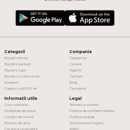
Categorii
Companie
Bijuterii femei
Despre noi
Bijuterii barbati
Cariere
Bijuterii copii
Agentii
Bijuterii cu diamante
Contact
Accesorii
Blog
Cadouri sub 500 lei
Campanii
Informatii utile
Legal
Cum comand
Termeni si conditii
Modalitati de plata
Politica de confidentialitate
Conditii de livrare
Politica cookies
Politica de retur
Solutionarea litigiilor
Garantia produselor
ANPC