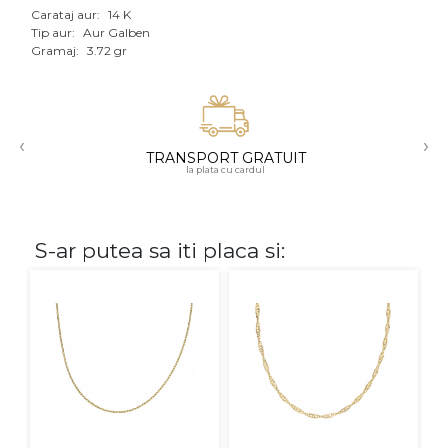
Carataj aur:
14 K
Aur mixt
Tip aur:
Aur Galben
Gramaj:
3.72 gr
CARATAJ
14K
‹
›
18K
TRANSPORT GRATUIT
la plata cu cardul
22K
PIATRA
S-ar putea sa iti placa si:
Fara pietre
Cu pietre
Diamante