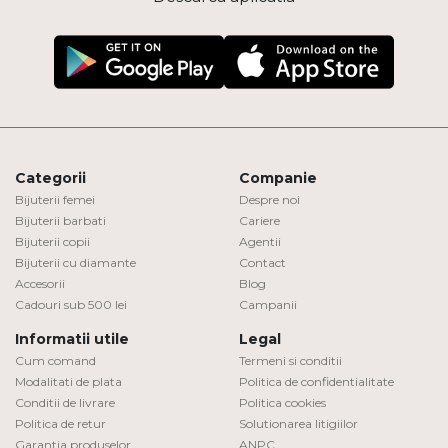
Categorii
Companie
Bijuterii femei
Despre noi
Bijuterii barbati
Cariere
Bijuterii copii
Agentii
Bijuterii cu diamante
Contact
Accesorii
Blog
Cadouri sub 500 lei
Campanii
Informatii utile
Legal
Cum comand
Termeni si conditii
Modalitati de plata
Politica de confidentialitate
Conditii de livrare
Politica cookies
Politica de retur
Solutionarea litigiilor
Garantia produselor
ANPC