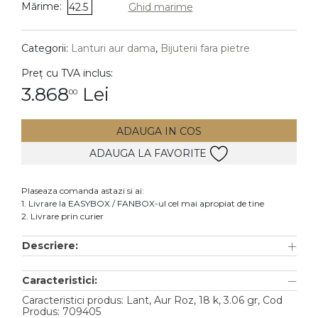
Mărime:
42.5
Ghid marime
DIAMANTE
Vezi toate
Categorii:
Lanturi aur dama
,
Bijuterii fara pietre
Inele
Preț cu TVA inclus:
Cercei
3.868
Lei
00
Bratari
ADAUGA IN COS
Coliere
ADAUGA LA FAVORITE
Lanturi
Pandantive
Plaseaza comanda astazi si ai:
Accesorii
1. Livrare la EASYBOX / FANBOX-ul cel mai apropiat de tine
2. Livrare prin curier
TIP METAL
Descriere:
Aur galben
Caracteristici:
Aur alb
Caracteristici produs: Lant, Aur Roz, 18 k, 3.06 gr, Cod
Aur roz
Produs: 709405