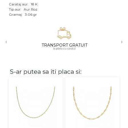
Carataj aur:
18 K
Aur mixt
Tip aur:
Aur Roz
Gramaj:
3.06 gr
CARATAJ
14K
‹
›
18K
TRANSPORT GRATUIT
la plata cu cardul
22K
PIATRA
S-ar putea sa iti placa si:
Fara pietre
Cu pietre
Diamante