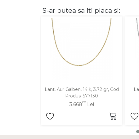
S-ar putea sa iti placa si:
DIAMANTE
Vezi toate
Inele
Cercei
Bratari
Coliere
Lanturi
Pandantive
Accesorii
Lant, Aur Galben, 14 k, 3.72 gr, Cod
La
Produs: 577130
TIP METAL
00
3.668
Lei
Aur galben
Aur alb
Aur roz