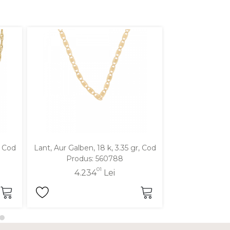
, Cod
Lant, Aur Galben, 18 k, 3.35 gr, Cod
Lant, Aur Galben
Produs: 560788
Produ
01
4.234
Lei
5.0