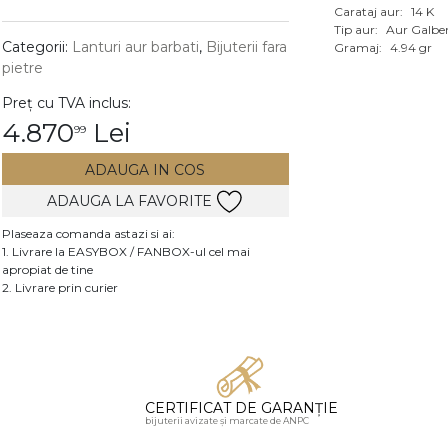
Carataj aur:
14 K
Vezi toate bijuteriile c
Tip aur:
Aur Galbe
RA
Categorii:
Lanturi aur barbati
,
Bijuterii fara
Gramaj:
4.94 gr
pietre
pietre
Preț cu TVA inclus:
mante
4.870
Lei
99
ADAUGA IN COS
ADAUGA LA FAVORITE
Plaseaza comanda astazi si ai:
1. Livrare la EASYBOX / FANBOX-ul cel mai
apropiat de tine
2. Livrare prin curier
CERTIFICAT DE GARANȚIE
bijuterii avizate și marcate de ANPC