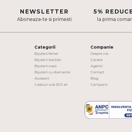
Aur mixt
NEWSLETTER
5% REDUC
Aboneaza-te si primesti
la prima coma
CARATAJ
14K
18K
Categorii
Companie
22K
Bijuterii femei
Despre noi
Bijuterii barbati
Cariere
Bijuterii copii
Agentii
PIATRA
Bijuterii cu diamante
Contact
Accesorii
Blog
Fara pietre
Cadouri sub 500 lei
Campanii
Cu pietre
Diamante