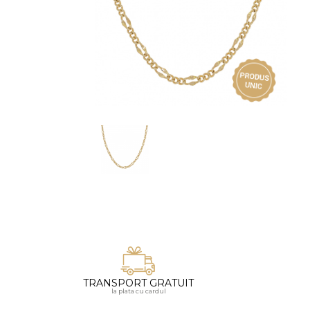
Vezi toate bijuteriile pentru femei
Inele
PIAT
Bratari
Cu 
Coliere
Dia
Lanturi
Pandantive
Accesorii
BIJUTERII COPII
Vezi toate
Inele
Cercei
Bratari
Coliere
TRANSPORT GRATUIT
Lanturi
la plata cu cardul
Pandantive