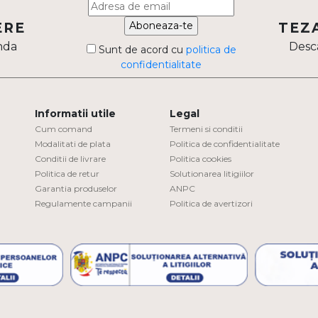
Aboneaza-te
ERE
TEZ
nda
Desca
Sunt de acord cu
politica de
confidentialitate
Informatii utile
Legal
Cum comand
Termeni si conditii
Modalitati de plata
Politica de confidentialitate
Conditii de livrare
Politica cookies
Politica de retur
Solutionarea litigiilor
Garantia produselor
ANPC
Regulamente campanii
Politica de avertizori