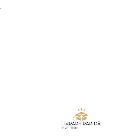
u diamante
n
LIVRARE RAPIDĂ
in 24-48 ore