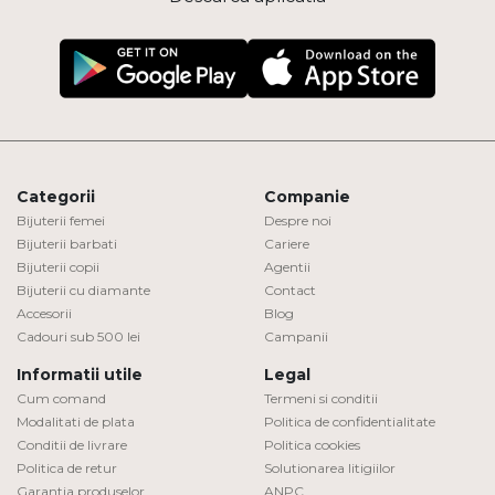
Categorii
Companie
Bijuterii femei
Despre noi
Bijuterii barbati
Cariere
Bijuterii copii
Agentii
Bijuterii cu diamante
Contact
Accesorii
Blog
Cadouri sub 500 lei
Campanii
Informatii utile
Legal
Cum comand
Termeni si conditii
Modalitati de plata
Politica de confidentialitate
Conditii de livrare
Politica cookies
Politica de retur
Solutionarea litigiilor
Garantia produselor
ANPC