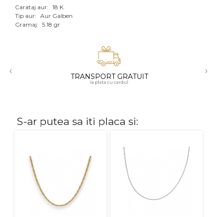
Carataj aur:
18 K
Aur mixt
Tip aur:
Aur Galben
Gramaj:
5.18 gr
CARATAJ
14K
‹
›
18K
TRANSPORT GRATUIT
la plata cu cardul
22K
PIATRA
S-ar putea sa iti placa si:
Fara pietre
Cu pietre
Diamante