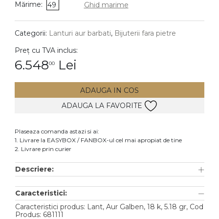
Mărime:
49
Ghid marime
DIAMANTE
Vezi toate
Categorii:
Lanturi aur barbati
,
Bijuterii fara pietre
Inele
Preț cu TVA inclus:
Cercei
6.548
Lei
00
Bratari
ADAUGA IN COS
Coliere
ADAUGA LA FAVORITE
Lanturi
Pandantive
Plaseaza comanda astazi si ai:
Accesorii
1. Livrare la EASYBOX / FANBOX-ul cel mai apropiat de tine
2. Livrare prin curier
TIP METAL
Descriere:
Aur galben
Caracteristici:
Aur alb
Caracteristici produs: Lant, Aur Galben, 18 k, 5.18 gr, Cod
Aur roz
Produs: 681111