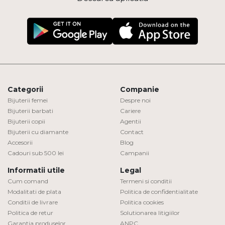
Categorii
Companie
Bijuterii femei
Despre noi
Bijuterii barbati
Cariere
Bijuterii copii
Agentii
Bijuterii cu diamante
Contact
Accesorii
Blog
Cadouri sub 500 lei
Campanii
Informatii utile
Legal
Cum comand
Termeni si conditii
Modalitati de plata
Politica de confidentialitate
Conditii de livrare
Politica cookies
Politica de retur
Solutionarea litigiilor
Garantia produselor
ANPC