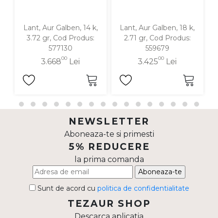
Lant, Aur Galben, 14 k,
Lant, Aur Galben, 18 k,
La
3.72 gr, Cod Produs:
2.71 gr, Cod Produs:
577130
559679
00
00
3.668
Lei
3.425
Lei
NEWSLETTER
Aboneaza-te si primesti
5% REDUCERE
la prima comanda
Aboneaza-te
Sunt de acord cu
politica de confidentialitate
TEZAUR SHOP
Descarca aplicatia