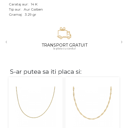
Carataj aur:
14 K
Aur mixt
Tip aur:
Aur Galben
Gramaj:
3.29 gr
CARATAJ
14K
‹
›
18K
TRANSPORT GRATUIT
la plata cu cardul
22K
PIATRA
S-ar putea sa iti placa si:
Fara pietre
Cu pietre
Diamante