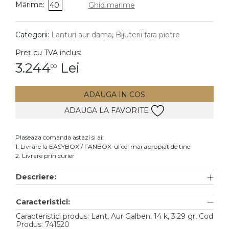
Mărime:
40
Ghid marime
DIAMANTE
Vezi toate
Categorii:
Lanturi aur dama
,
Bijuterii fara pietre
Inele
Preț cu TVA inclus:
Cercei
3.244
Lei
00
Bratari
ADAUGA IN COS
Coliere
ADAUGA LA FAVORITE
Lanturi
Pandantive
Plaseaza comanda astazi si ai:
Accesorii
1. Livrare la EASYBOX / FANBOX-ul cel mai apropiat de tine
2. Livrare prin curier
TIP METAL
Descriere:
Aur galben
Caracteristici:
Aur alb
Caracteristici produs: Lant, Aur Galben, 14 k, 3.29 gr, Cod
Aur roz
Produs: 741520