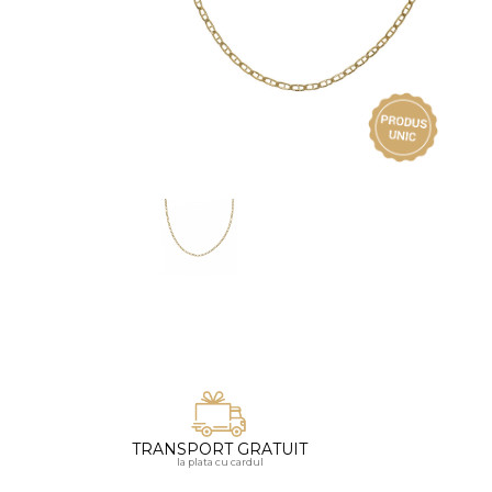
Vezi toate bijuteriile pentru femei
Inele
PIAT
Bratari
Cu 
Coliere
Dia
Lanturi
Pandantive
Accesorii
BIJUTERII COPII
Vezi toate
Inele
Cercei
Bratari
Coliere
TRANSPORT GRATUIT
Lanturi
la plata cu cardul
Pandantive