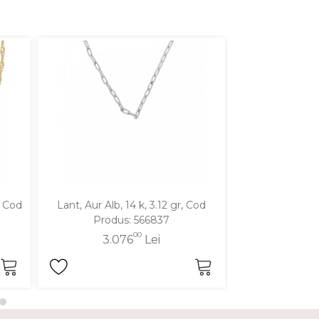
, Cod
Lant, Aur Alb, 14 k, 3.12 gr, Cod
Lant, Aur Alb, 
Produs: 566837
Produ
00
3.076
Lei
2.7