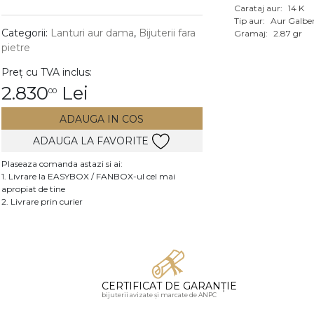
Carataj aur:
14 K
Vezi toate bijuteriile c
Tip aur:
Aur Galbe
RA
Categorii:
Lanturi aur dama
,
Bijuterii fara
Gramaj:
2.87 gr
pietre
pietre
Preț cu TVA inclus:
mante
2.830
Lei
00
ADAUGA IN COS
ADAUGA LA FAVORITE
Plaseaza comanda astazi si ai:
1. Livrare la EASYBOX / FANBOX-ul cel mai
apropiat de tine
2. Livrare prin curier
CERTIFICAT DE GARANȚIE
bijuterii avizate și marcate de ANPC