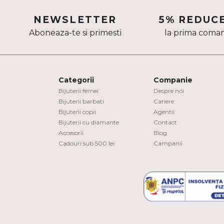
Aur mixt
NEWSLETTER
5% REDUC
Aboneaza-te si primesti
la prima coma
CARATAJ
14K
18K
Categorii
Companie
22K
Bijuterii femei
Despre noi
Bijuterii barbati
Cariere
Bijuterii copii
Agentii
PIATRA
Bijuterii cu diamante
Contact
Accesorii
Blog
Fara pietre
Cadouri sub 500 lei
Campanii
Cu pietre
Diamante