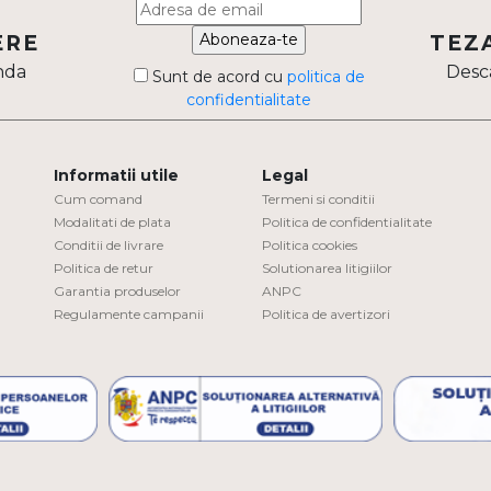
Aboneaza-te
ERE
TEZ
nda
Desca
Sunt de acord cu
politica de
confidentialitate
Informatii utile
Legal
Cum comand
Termeni si conditii
Modalitati de plata
Politica de confidentialitate
Conditii de livrare
Politica cookies
Politica de retur
Solutionarea litigiilor
Garantia produselor
ANPC
Regulamente campanii
Politica de avertizori