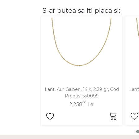
S-ar putea sa iti placa si:
DIAMANTE
Vezi toate
Inele
Cercei
Bratari
Coliere
Lanturi
Pandantive
Accesorii
Lant, Aur Galben, 14 k, 2.29 gr, Cod
Lant
Produs: 550099
TIP METAL
00
2.258
Lei
Aur galben
Aur alb
Aur roz