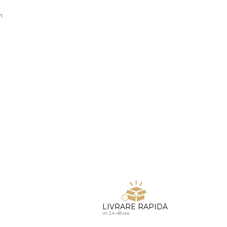
u diamante
n
LIVRARE RAPIDĂ
in 24-48 ore