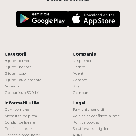
Categorii
Companie
Bijuterii femei
Despre noi
Bijuterii barbati
Cariere
Bijuterii copii
Agentii
Bijuterii cu diamante
Contact
Accesorii
Blog
Cadouri sub 500 lei
Campanii
Informatii utile
Legal
Cum comand
Termeni si conditii
Modalitati de plata
Politica de confidentialitate
Conditii de livrare
Politica cookies
Politica de retur
Solutionarea litigiilor
Garantia produselor
ANPC