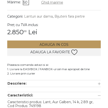
Mărime:
50
Ghid marime
DIAMANTE
Vezi toate
Categorii:
Lanturi aur dama
,
Bijuterii fara pietre
Inele
Preț cu TVA inclus:
Cercei
2.850
Lei
00
Bratari
ADAUGA IN COS
Coliere
ADAUGA LA FAVORITE
Lanturi
Pandantive
Plaseaza comanda astazi si ai:
Accesorii
1. Livrare la EASYBOX / FANBOX-ul cel mai apropiat de tine
2. Livrare prin curier
TIP METAL
Descriere:
Aur galben
Caracteristici:
Aur alb
Caracteristici produs: Lant, Aur Galben, 14 k, 2.89 gr,
Aur roz
Cod Produs: 749198