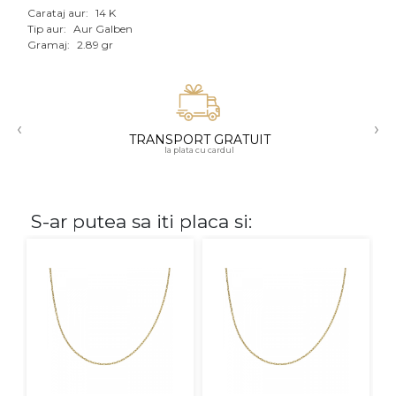
Carataj aur:
14 K
Aur mixt
Tip aur:
Aur Galben
Gramaj:
2.89 gr
CARATAJ
14K
‹
›
18K
TRANSPORT GRATUIT
la plata cu cardul
22K
PIATRA
S-ar putea sa iti placa si:
Fara pietre
Cu pietre
Diamante