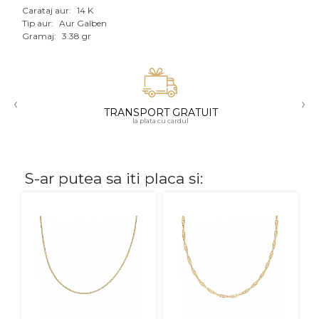
Carataj aur:
14 K
Aur mixt
Tip aur:
Aur Galben
Gramaj:
3.38 gr
CARATAJ
14K
‹
›
18K
TRANSPORT GRATUIT
la plata cu cardul
22K
PIATRA
S-ar putea sa iti placa si:
Fara pietre
Cu pietre
Diamante