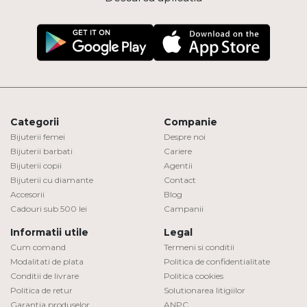
Categorii
Companie
Bijuterii femei
Despre noi
Bijuterii barbati
Cariere
Bijuterii copii
Agentii
Bijuterii cu diamante
Contact
Accesorii
Blog
Cadouri sub 500 lei
Campanii
Informatii utile
Legal
Cum comand
Termeni si conditii
Modalitati de plata
Politica de confidentialitate
Conditii de livrare
Politica cookies
Politica de retur
Solutionarea litigiilor
Garantia produselor
ANPC