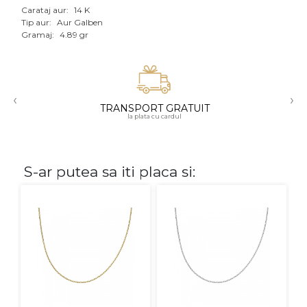
Carataj aur:
14 K
Aur mixt
Tip aur:
Aur Galben
Gramaj:
4.89 gr
CARATAJ
14K
‹
›
18K
TRANSPORT GRATUIT
la plata cu cardul
22K
PIATRA
S-ar putea sa iti placa si:
Fara pietre
Cu pietre
Diamante