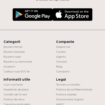
Categorii
Companie
Bijuterii femei
Despre noi
Bijuterii barbati
Cariere
Bijuterii copii
Agentii
Bijuterii cu diamante
Contact
Accesorii
Blog
Cadouri sub 500 lei
Campanii
Informatii utile
Legal
Cum comand
Termeni si conditii
Modalitati de plata
Politica de confidentialitate
Conditii de livrare
Politica cookies
Politica de retur
Solutionarea litigiilor
Garantia produselor
ANPC