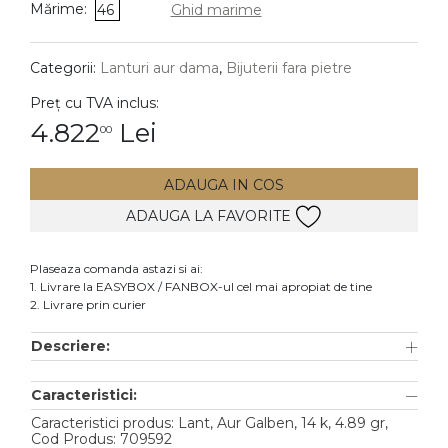
Mărime:
46
Ghid marime
DIAMANTE
Vezi toate
Categorii:
Lanturi aur dama
,
Bijuterii fara pietre
Inele
Preț cu TVA inclus:
Cercei
4.822
Lei
00
Bratari
ADAUGA IN COS
Coliere
ADAUGA LA FAVORITE
Lanturi
Pandantive
Plaseaza comanda astazi si ai:
Accesorii
1. Livrare la EASYBOX / FANBOX-ul cel mai apropiat de tine
2. Livrare prin curier
TIP METAL
Descriere:
Aur galben
Caracteristici:
Aur alb
Caracteristici produs: Lant, Aur Galben, 14 k, 4.89 gr,
Aur roz
Cod Produs: 709592