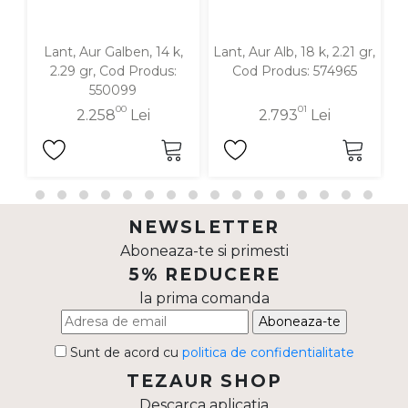
Lant, Aur Galben, 14 k,
Lant, Aur Alb, 18 k, 2.21 gr,
La
2.29 gr, Cod Produs:
Cod Produs: 574965
g
550099
00
01
2.258
Lei
2.793
Lei
NEWSLETTER
Aboneaza-te si primesti
5% REDUCERE
la prima comanda
Aboneaza-te
Sunt de acord cu
politica de confidentialitate
TEZAUR SHOP
Descarca aplicatia