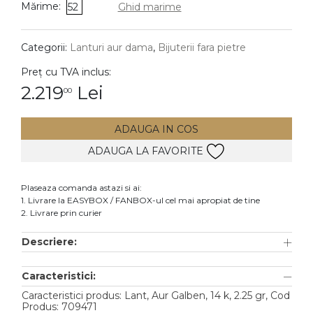
Mărime:
52
Ghid marime
DIAMANTE
Vezi toate
Categorii:
Lanturi aur dama
,
Bijuterii fara pietre
Inele
Preț cu TVA inclus:
Cercei
2.219
Lei
00
Bratari
ADAUGA IN COS
Coliere
ADAUGA LA FAVORITE
Lanturi
Pandantive
Plaseaza comanda astazi si ai:
Accesorii
1. Livrare la EASYBOX / FANBOX-ul cel mai apropiat de tine
2. Livrare prin curier
TIP METAL
Descriere:
Aur galben
Caracteristici:
Aur alb
Caracteristici produs: Lant, Aur Galben, 14 k, 2.25 gr, Cod
Aur roz
Produs: 709471