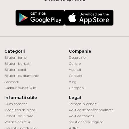
Categorii
Companie
Bijuterii femei
Despre noi
Bijuterii barbati
Cariere
Bijuterii copii
Agentii
Bijuterii cu diamante
Contact
Accesorii
Blog
Cadouri sub 500 lei
Campanii
Informatii utile
Legal
Cum comand
Termeni si conditii
Modalitati de plata
Politica de confidentialitate
Conditii de livrare
Politica cookies
Politica de retur
Solutionarea litigiilor
Garantia produselor
ANPC