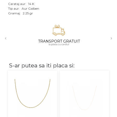
Carataj aur:
14 K
Aur mixt
Tip aur:
Aur Galben
Gramaj:
2.25 gr
CARATAJ
14K
‹
›
18K
TRANSPORT GRATUIT
la plata cu cardul
22K
PIATRA
S-ar putea sa iti placa si:
Fara pietre
Cu pietre
Diamante