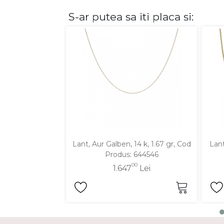
S-ar putea sa iti placa si:
DIAMANTE
Vezi toate
Inele
Cercei
Bratari
Coliere
Lanturi
Pandantive
Accesorii
Lant, Aur Galben, 14 k, 1.67 gr, Cod
Lant
Produs: 644546
TIP METAL
00
1.647
Lei
Aur galben
Aur alb
Aur roz