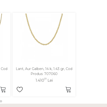
, Cod
Lant, Aur Galben, 14 k, 1.43 gr, Cod
Lant, Aur Galben
Produs: 707060
Produ
01
1.410
Lei
1.31