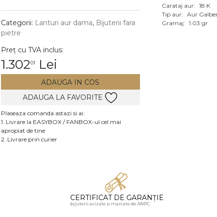
Carataj aur:
18 K
Vezi toate bijuteriile c
Tip aur:
Aur Galbe
RA
Categorii:
Lanturi aur dama
,
Bijuterii fara
Gramaj:
1.03 gr
pietre
pietre
Preț cu TVA inclus:
mante
1.302
Lei
01
ADAUGA IN COS
ADAUGA LA FAVORITE
Plaseaza comanda astazi si ai:
1. Livrare la EASYBOX / FANBOX-ul cel mai
apropiat de tine
2. Livrare prin curier
CERTIFICAT DE GARANȚIE
bijuterii avizate și marcate de ANPC