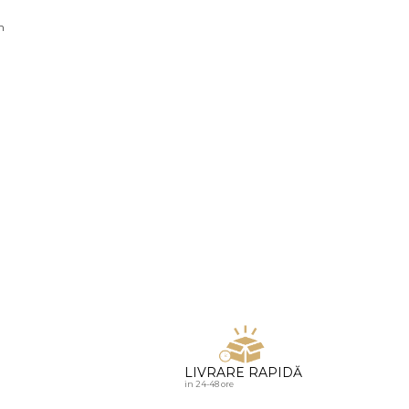
u diamante
n
LIVRARE RAPIDĂ
in 24-48 ore