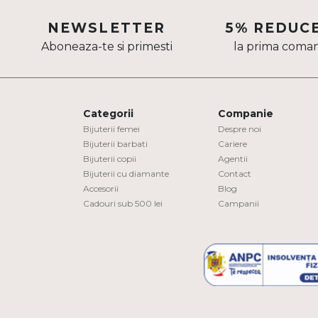
Aur mixt
NEWSLETTER
5% REDUC
Aboneaza-te si primesti
la prima coma
CARATAJ
14K
18K
Categorii
Companie
22K
Bijuterii femei
Despre noi
Bijuterii barbati
Cariere
Bijuterii copii
Agentii
PIATRA
Bijuterii cu diamante
Contact
Accesorii
Blog
Fara pietre
Cadouri sub 500 lei
Campanii
Cu pietre
Diamante