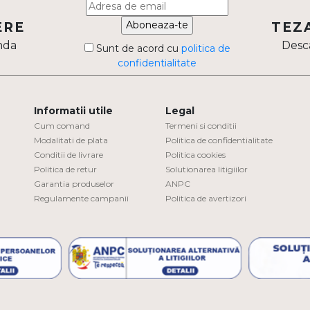
Aboneaza-te
ERE
TEZ
nda
Desca
Sunt de acord cu
politica de
confidentialitate
Informatii utile
Legal
Cum comand
Termeni si conditii
Modalitati de plata
Politica de confidentialitate
Conditii de livrare
Politica cookies
Politica de retur
Solutionarea litigiilor
Garantia produselor
ANPC
Regulamente campanii
Politica de avertizori