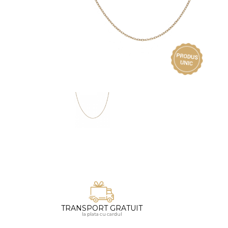
Vezi toate bijuteriile pentru femei
Inele
PIAT
Bratari
Cu 
Coliere
Dia
Lanturi
Pandantive
Accesorii
BIJUTERII COPII
Vezi toate
Inele
Cercei
Bratari
Coliere
TRANSPORT GRATUIT
Lanturi
la plata cu cardul
Pandantive