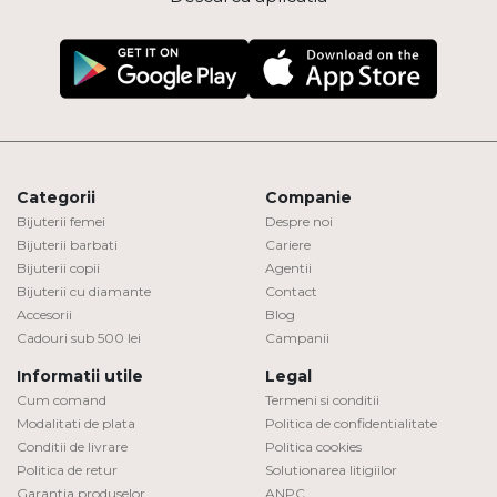
Categorii
Companie
Bijuterii femei
Despre noi
Bijuterii barbati
Cariere
Bijuterii copii
Agentii
Bijuterii cu diamante
Contact
Accesorii
Blog
Cadouri sub 500 lei
Campanii
Informatii utile
Legal
Cum comand
Termeni si conditii
Modalitati de plata
Politica de confidentialitate
Conditii de livrare
Politica cookies
Politica de retur
Solutionarea litigiilor
Garantia produselor
ANPC