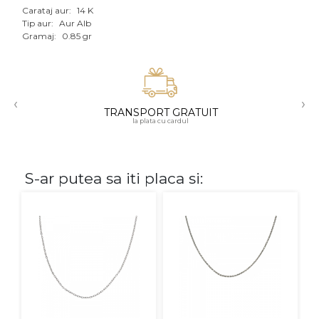
Carataj aur:
14 K
Aur mixt
Tip aur:
Aur Alb
Gramaj:
0.85 gr
CARATAJ
14K
‹
›
18K
TRANSPORT GRATUIT
la plata cu cardul
22K
PIATRA
S-ar putea sa iti placa si:
Fara pietre
Cu pietre
Diamante