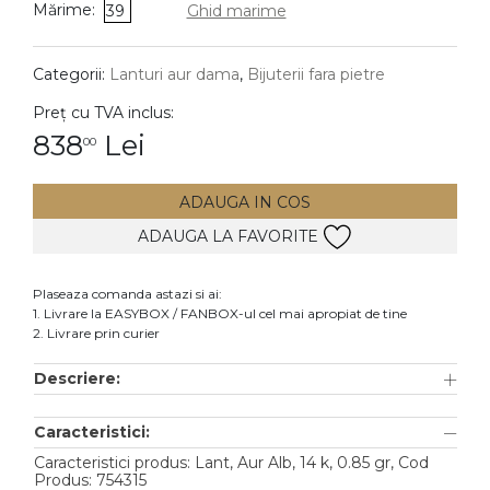
Mărime:
39
Ghid marime
DIAMANTE
Vezi toate
Categorii:
Lanturi aur dama
,
Bijuterii fara pietre
Inele
Preț cu TVA inclus:
Cercei
838
Lei
00
Bratari
ADAUGA IN COS
Coliere
ADAUGA LA FAVORITE
Lanturi
Pandantive
Plaseaza comanda astazi si ai:
Accesorii
1. Livrare la EASYBOX / FANBOX-ul cel mai apropiat de tine
2. Livrare prin curier
TIP METAL
Descriere:
Aur galben
Caracteristici:
Aur alb
Caracteristici produs: Lant, Aur Alb, 14 k, 0.85 gr, Cod
Aur roz
Produs: 754315