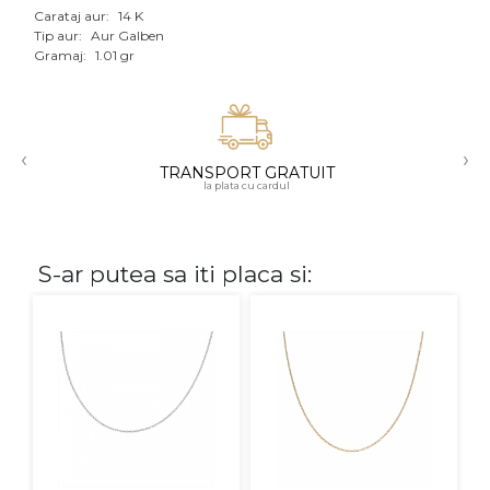
Carataj aur:
14 K
Aur mixt
Tip aur:
Aur Galben
Gramaj:
1.01 gr
CARATAJ
14K
‹
›
18K
TRANSPORT GRATUIT
la plata cu cardul
22K
PIATRA
S-ar putea sa iti placa si:
Fara pietre
Cu pietre
Diamante