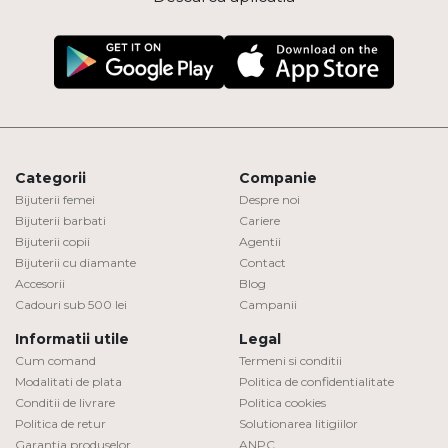
Categorii
Companie
Bijuterii femei
Despre noi
Bijuterii barbati
Cariere
Bijuterii copii
Agentii
Bijuterii cu diamante
Contact
Accesorii
Blog
Cadouri sub 500 lei
Campanii
Informatii utile
Legal
Cum comand
Termeni si conditii
Modalitati de plata
Politica de confidentialitate
Conditii de livrare
Politica cookies
Politica de retur
Solutionarea litigiilor
Garantia produselor
ANPC