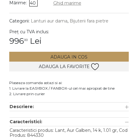
Mărime:
40
Ghid marime
DIAMANTE
Vezi toate
Categorii:
Lanturi aur dama
,
Bijuterii fara pietre
Inele
Preț cu TVA inclus:
Cercei
996
Lei
00
Bratari
ADAUGA IN COS
Coliere
ADAUGA LA FAVORITE
Lanturi
Pandantive
Plaseaza comanda astazi si ai:
Accesorii
1. Livrare la EASYBOX / FANBOX-ul cel mai apropiat de tine
2. Livrare prin curier
TIP METAL
Descriere:
Aur galben
Caracteristici:
Aur alb
Caracteristici produs: Lant, Aur Galben, 14 k, 1.01 gr, Cod
Aur roz
Produs: 844330