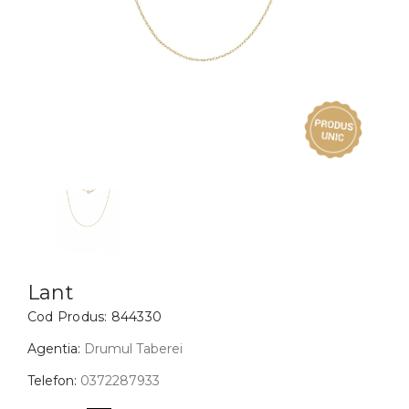
Inele
PIAT
Bratari
Cu 
Coliere
Dia
Lanturi
Pandantive
Accesorii
BIJUTERII COPII
Vezi toate
Inele
Cercei
Lant
Cod Produs:
844330
Bratari
Coliere
Agentia:
Drumul Taberei
Lanturi
Telefon:
0372287933
Pandantive