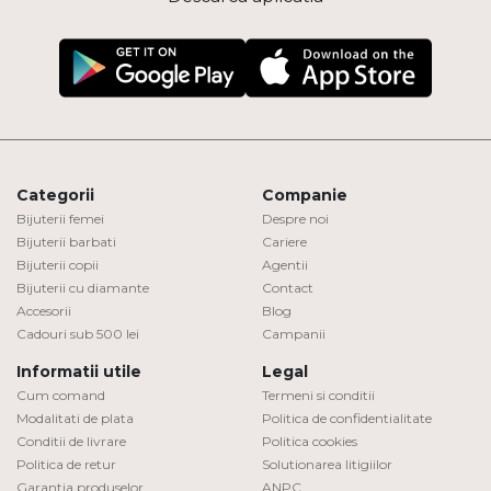
Categorii
Companie
Bijuterii femei
Despre noi
Bijuterii barbati
Cariere
Bijuterii copii
Agentii
Bijuterii cu diamante
Contact
Accesorii
Blog
Cadouri sub 500 lei
Campanii
Informatii utile
Legal
Cum comand
Termeni si conditii
Modalitati de plata
Politica de confidentialitate
Conditii de livrare
Politica cookies
Politica de retur
Solutionarea litigiilor
Garantia produselor
ANPC