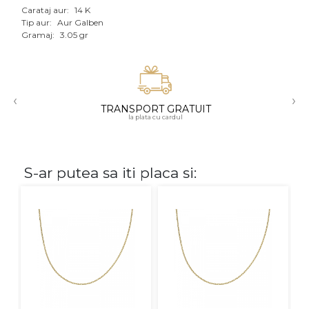
Carataj aur:
14 K
Aur mixt
Tip aur:
Aur Galben
Gramaj:
3.05 gr
CARATAJ
14K
‹
›
18K
TRANSPORT GRATUIT
la plata cu cardul
22K
PIATRA
S-ar putea sa iti placa si:
Fara pietre
Cu pietre
Diamante