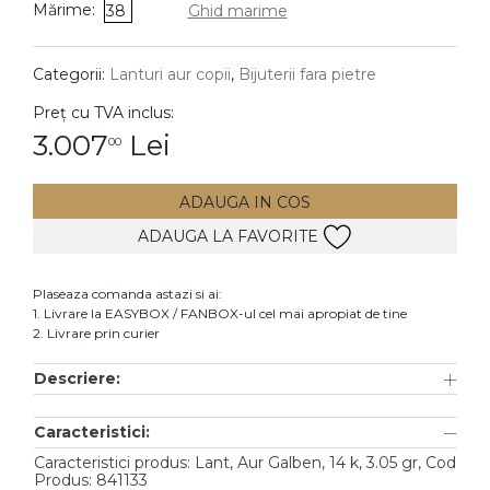
Mărime:
38
Ghid marime
DIAMANTE
Vezi toate
Categorii:
Lanturi aur copii
,
Bijuterii fara pietre
Inele
Preț cu TVA inclus:
Cercei
3.007
Lei
00
Bratari
ADAUGA IN COS
Coliere
ADAUGA LA FAVORITE
Lanturi
Pandantive
Plaseaza comanda astazi si ai:
Accesorii
1. Livrare la EASYBOX / FANBOX-ul cel mai apropiat de tine
2. Livrare prin curier
TIP METAL
Descriere:
Aur galben
Caracteristici:
Aur alb
Caracteristici produs: Lant, Aur Galben, 14 k, 3.05 gr, Cod
Aur roz
Produs: 841133