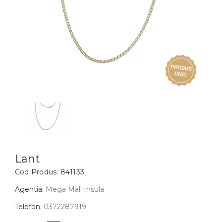
Inele
PIAT
Bratari
Cu 
Coliere
Dia
Lanturi
Pandantive
Accesorii
BIJUTERII COPII
Vezi toate
Inele
Cercei
Lant
Cod Produs:
841133
Bratari
Coliere
Agentia:
Mega Mall Insula
Lanturi
Telefon:
0372287919
Pandantive