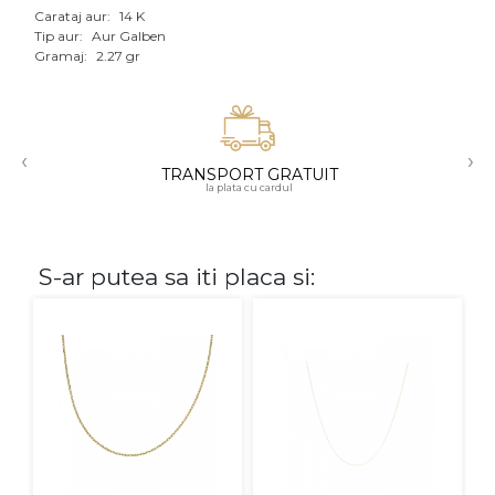
Carataj aur:
14 K
Aur mixt
Tip aur:
Aur Galben
Gramaj:
2.27 gr
CARATAJ
14K
‹
›
18K
TRANSPORT GRATUIT
la plata cu cardul
22K
PIATRA
S-ar putea sa iti placa si:
Fara pietre
Cu pietre
Diamante