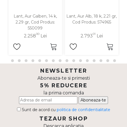
Lant, Aur Galben, 14 k,
Lant, Aur Alb, 18 k, 2.21 gr,
La
2.29 gr, Cod Produs:
Cod Produs: 574965
g
550099
00
01
2.258
Lei
2.793
Lei
NEWSLETTER
Aboneaza-te si primesti
5% REDUCERE
la prima comanda
Aboneaza-te
Sunt de acord cu
politica de confidentialitate
TEZAUR SHOP
Descarca aplicatia