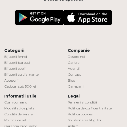
Categorii
Companie
Bijuterii femei
Despre noi
Bijuterii barbati
Cariere
Bijuterii copii
Agentii
Bijuterii cu diamante
Contact
Accesorii
Blog
Cadouri sub 500 lei
Campanii
Informatii utile
Legal
Cum comand
Termeni si conditii
Modalitati de plata
Politica de confidentialitate
Conditii de livrare
Politica cookies
Politica de retur
Solutionarea litigiilor
Garantia produselor
ANPC