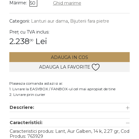
Mărime:
50
Ghid marime
DIAMANTE
Vezi toate
Categorii:
Lanturi aur dama
,
Bijuterii fara pietre
Inele
Preț cu TVA inclus:
Cercei
2.238
Lei
00
Bratari
ADAUGA IN COS
Coliere
ADAUGA LA FAVORITE
Lanturi
Pandantive
Plaseaza comanda astazi si ai:
Accesorii
1. Livrare la EASYBOX / FANBOX-ul cel mai apropiat de tine
2. Livrare prin curier
TIP METAL
Descriere:
Aur galben
Caracteristici:
Aur alb
Caracteristici produs: Lant, Aur Galben, 14 k, 2.27 gr, Cod
Aur roz
Produs: 763929