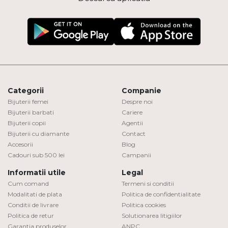
Categorii
Companie
Bijuterii femei
Despre noi
Bijuterii barbati
Cariere
Bijuterii copii
Agentii
Bijuterii cu diamante
Contact
Accesorii
Blog
Cadouri sub 500 lei
Campanii
Informatii utile
Legal
Cum comand
Termeni si conditii
Modalitati de plata
Politica de confidentialitate
Conditii de livrare
Politica cookies
Politica de retur
Solutionarea litigiilor
Garantia produselor
ANPC