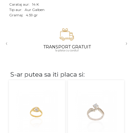
Carataj aur:
14 K
Aur mixt
Tip aur:
Aur Galben
Gramaj:
4.59 gr
CARATAJ
14K
‹
›
18K
TRANSPORT GRATUIT
la plata cu cardul
22K
PIATRA
S-ar putea sa iti placa si:
Fara pietre
Cu pietre
Diamante