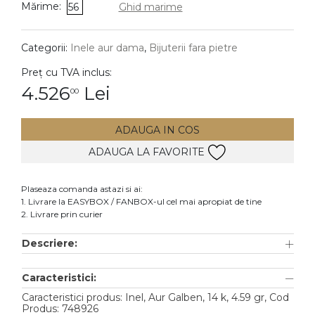
Mărime:
56
Ghid marime
DIAMANTE
Vezi toate
Categorii:
Inele aur dama
,
Bijuterii fara pietre
Inele
Preț cu TVA inclus:
Cercei
4.526
Lei
00
Bratari
ADAUGA IN COS
Coliere
ADAUGA LA FAVORITE
Lanturi
Pandantive
Plaseaza comanda astazi si ai:
Accesorii
1. Livrare la EASYBOX / FANBOX-ul cel mai apropiat de tine
2. Livrare prin curier
TIP METAL
Descriere:
Aur galben
Caracteristici:
Aur alb
Caracteristici produs: Inel, Aur Galben, 14 k, 4.59 gr, Cod
Aur roz
Produs: 748926