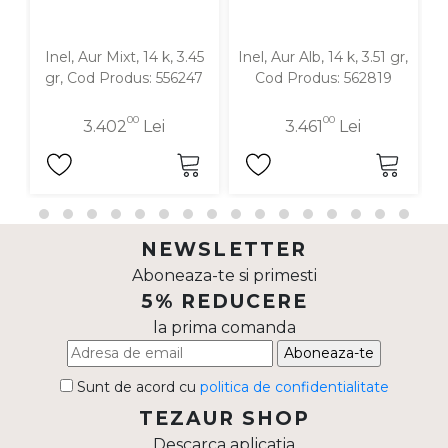
Inel, Aur Mixt, 14 k, 3.45
Inel, Aur Alb, 14 k, 3.51 gr,
In
gr, Cod Produs: 556247
Cod Produs: 562819
00
00
3.402
Lei
3.461
Lei
NEWSLETTER
Aboneaza-te si primesti
5% REDUCERE
la prima comanda
Aboneaza-te
Sunt de acord cu
politica de confidentialitate
TEZAUR SHOP
Descarca aplicatia