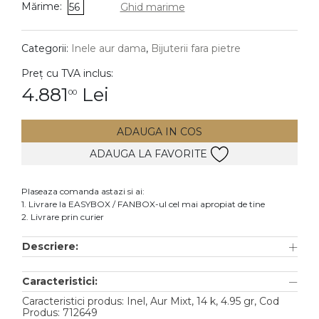
Mărime:
56
Ghid marime
DIAMANTE
Vezi toate
Categorii:
Inele aur dama
,
Bijuterii fara pietre
Inele
Preț cu TVA inclus:
Cercei
4.881
Lei
00
Bratari
ADAUGA IN COS
Coliere
ADAUGA LA FAVORITE
Lanturi
Pandantive
Plaseaza comanda astazi si ai:
Accesorii
1. Livrare la EASYBOX / FANBOX-ul cel mai apropiat de tine
2. Livrare prin curier
TIP METAL
Descriere:
Aur galben
Caracteristici:
Aur alb
Caracteristici produs: Inel, Aur Mixt, 14 k, 4.95 gr, Cod
Aur roz
Produs: 712649