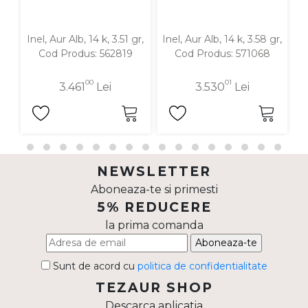
Inel, Aur Alb, 14 k, 3.51 gr,
Inel, Aur Alb, 14 k, 3.58 gr,
In
Cod Produs: 562819
Cod Produs: 571068
00
01
3.461
Lei
3.530
Lei
NEWSLETTER
Aboneaza-te si primesti
5% REDUCERE
la prima comanda
Aboneaza-te
Sunt de acord cu
politica de confidentialitate
TEZAUR SHOP
Descarca aplicatia