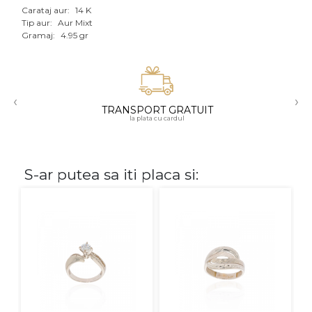
Carataj aur:
14 K
Aur mixt
Tip aur:
Aur Mixt
Gramaj:
4.95 gr
CARATAJ
14K
‹
›
18K
TRANSPORT GRATUIT
la plata cu cardul
22K
PIATRA
S-ar putea sa iti placa si:
Fara pietre
Cu pietre
Diamante