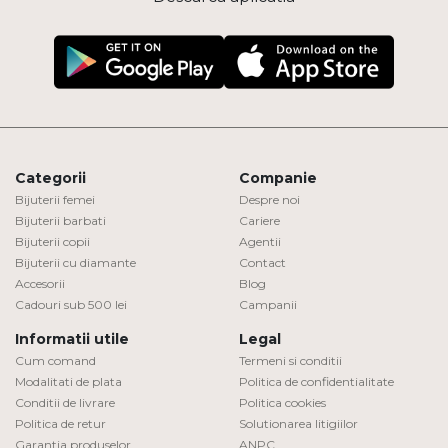
Categorii
Companie
Bijuterii femei
Despre noi
Bijuterii barbati
Cariere
Bijuterii copii
Agentii
Bijuterii cu diamante
Contact
Accesorii
Blog
Cadouri sub 500 lei
Campanii
Informatii utile
Legal
Cum comand
Termeni si conditii
Modalitati de plata
Politica de confidentialitate
Conditii de livrare
Politica cookies
Politica de retur
Solutionarea litigiilor
Garantia produselor
ANPC