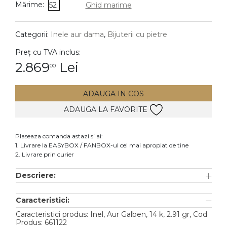
Mărime:
52
Ghid marime
DIAMANTE
Vezi toate
Categorii:
Inele aur dama
,
Bijuterii cu pietre
Inele
Preț cu TVA inclus:
Cercei
2.869
Lei
00
Bratari
ADAUGA IN COS
Coliere
ADAUGA LA FAVORITE
Lanturi
Pandantive
Plaseaza comanda astazi si ai:
Accesorii
1. Livrare la EASYBOX / FANBOX-ul cel mai apropiat de tine
2. Livrare prin curier
TIP METAL
Descriere:
Aur galben
Caracteristici:
Aur alb
Caracteristici produs: Inel, Aur Galben, 14 k, 2.91 gr, Cod
Aur roz
Produs: 661122