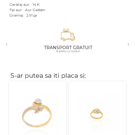
Carataj aur:
14 K
Aur mixt
Tip aur:
Aur Galben
Gramaj:
2.91 gr
CARATAJ
14K
‹
›
18K
TRANSPORT GRATUIT
la plata cu cardul
22K
PIATRA
S-ar putea sa iti placa si:
Fara pietre
Cu pietre
Diamante