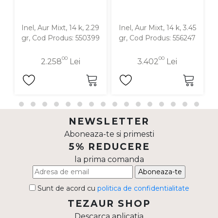
Inel, Aur Mixt, 14 k, 2.29
Inel, Aur Mixt, 14 k, 3.45
I
gr, Cod Produs: 550399
gr, Cod Produs: 556247
00
00
2.258
Lei
3.402
Lei
NEWSLETTER
Aboneaza-te si primesti
5% REDUCERE
la prima comanda
Aboneaza-te
Sunt de acord cu
politica de confidentialitate
TEZAUR SHOP
Descarca aplicatia