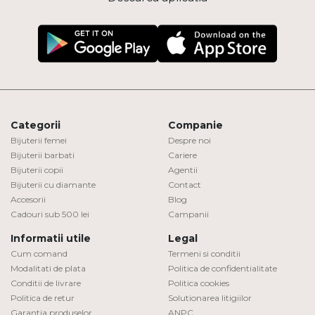
Categorii
Companie
Bijuterii femei
Despre noi
Bijuterii barbati
Cariere
Bijuterii copii
Agentii
Bijuterii cu diamante
Contact
Accesorii
Blog
Cadouri sub 500 lei
Campanii
Informatii utile
Legal
Cum comand
Termeni si conditii
Modalitati de plata
Politica de confidentialitate
Conditii de livrare
Politica cookies
Politica de retur
Solutionarea litigiilor
Garantia produselor
ANPC