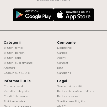
Categorii
Companie
Bijuterii femei
Despre noi
Bijuterii barbati
Cariere
Bijuterii copii
Agentii
Bijuterii cu diamante
Contact
Accesorii
Blog
Cadouri sub 500 lei
Campanii
Informatii utile
Legal
Cum comand
Termeni si conditii
Modalitati de plata
Politica de confidentialitate
Conditii de livrare
Politica cookies
Politica de retur
Solutionarea litigiilor
Garantia produselor
ANPC