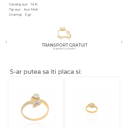
Carataj aur:
14 K
Aur mixt
Tip aur:
Aur Mixt
Gramaj:
3 gr
CARATAJ
14K
‹
›
18K
TRANSPORT GRATUIT
la plata cu cardul
22K
PIATRA
S-ar putea sa iti placa si:
Fara pietre
Cu pietre
Diamante