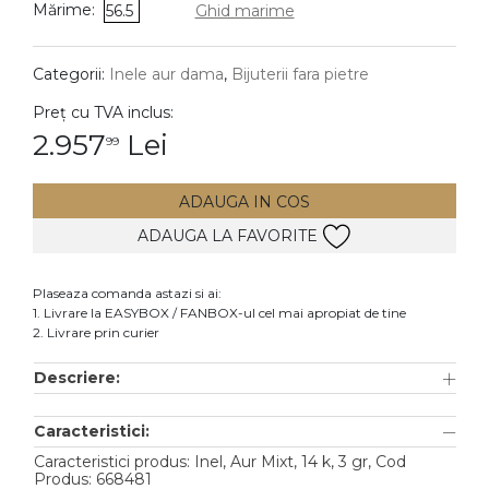
Mărime:
56.5
Ghid marime
DIAMANTE
Vezi toate
Categorii:
Inele aur dama
,
Bijuterii fara pietre
Inele
Preț cu TVA inclus:
Cercei
2.957
Lei
99
Bratari
ADAUGA IN COS
Coliere
ADAUGA LA FAVORITE
Lanturi
Pandantive
Plaseaza comanda astazi si ai:
Accesorii
1. Livrare la EASYBOX / FANBOX-ul cel mai apropiat de tine
2. Livrare prin curier
TIP METAL
Descriere:
Aur galben
Caracteristici:
Aur alb
Caracteristici produs: Inel, Aur Mixt, 14 k, 3 gr, Cod
Aur roz
Produs: 668481