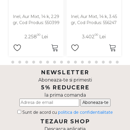
Inel, Aur Mixt, 14 k, 2.29
Inel, Aur Mixt, 14 k, 3.45
I
gr, Cod Produs: 550399
gr, Cod Produs: 556247
00
00
2.258
Lei
3.402
Lei
NEWSLETTER
Aboneaza-te si primesti
5% REDUCERE
la prima comanda
Aboneaza-te
Sunt de acord cu
politica de confidentialitate
TEZAUR SHOP
Descarca aplicatia